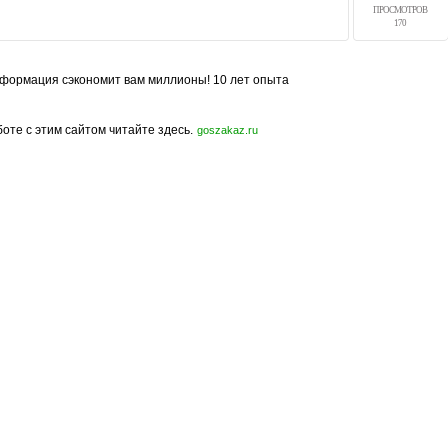
ПРОСМОТРОВ
170
формация сэкономит вам миллионы! 10 лет опыта
боте с этим сайтом читайте здесь.
goszakaz.ru
Политика конфиденциальности
Карта сайта
© 2009-2023, МирСтроек.ру - портал бесплатных строительных объявлений.
ли частичном использовании материалов сайта гиперссылка на MirStroek.RU