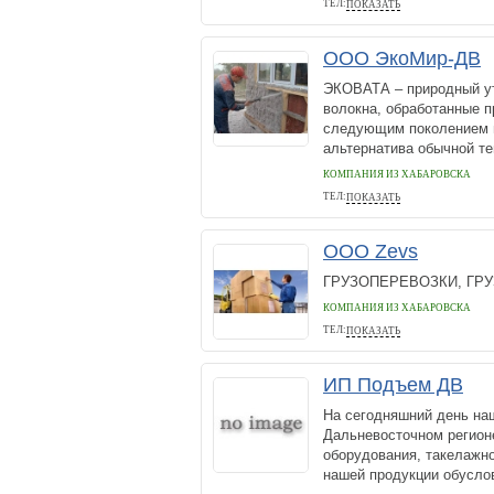
ТЕЛ:
ПОКАЗАТЬ
89244034388
ООО ЭкоМир-ДВ
ЭКОВАТА – природный у
волокна, обработанные 
следующим поколением м
альтернатива обычной те
КОМПАНИЯ ИЗ ХАБАРОВСКА
ТЕЛ:
ПОКАЗАТЬ
+79141514715
ООО Zevs
ГРУЗОПЕРЕВОЗКИ, ГР
КОМПАНИЯ ИЗ ХАБАРОВСКА
ТЕЛ:
ПОКАЗАТЬ
89241120400
ИП Подъем ДВ
На сегодняшний день на
Дальневосточном регионе
оборудования, такелажно
нашей продукции обуслов