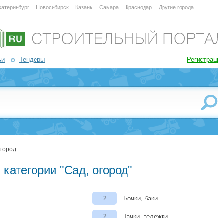
катеринбург
Новосибирск
Казань
Самара
Краснодар
Другие города
ьи
Тендеры
Регистрац
огород
категории "Сад, огород"
2
Бочки, баки
2
Тачки, тележки