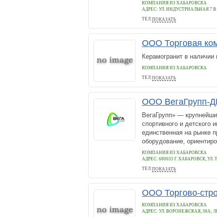
КОМПАНИЯ ИЗ ХАБАРОВСКА
АДРЕС:
УЛ. ИНДУСТРИАЛЬНАЯ 7 В
ТЕЛ:
ПОКАЗАТЬ
(4212) 206607, 206608
ООО Торговая ко
Керамогранит в наличии 
КОМПАНИЯ ИЗ ХАБАРОВСКА
ТЕЛ:
ПОКАЗАТЬ
89142175163
ООО ВегаГрупп-Д
ВегаГрупп» — крупнейши
спортивного и детского 
единственная на рынке 
оборудование, ориентиро
КОМПАНИЯ ИЗ ХАБАРОВСКА
АДРЕС:
680033 Г. ХАБАРОВСК, УЛ
ТЕЛ:
ПОКАЗАТЬ
+7(4212)621148
ООО Торгово-стро
КОМПАНИЯ ИЗ ХАБАРОВСКА
АДРЕС:
УЛ. ВОРОНЕЖСКАЯ, 38А; 