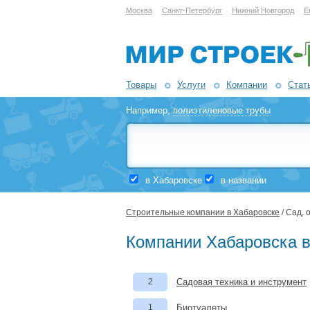
Москва
Санкт-Петербург
Нижний Новгород
Е
Товары
Услуги
Компании
Стат
Например,
полиэтиленовые трубы
в Хабаровске
в названии
Строительные компании в Хабаровске
/ Сад, 
Компании Хабаровска в 
2
Садовая техника и инструмент
1
Биотуалеты