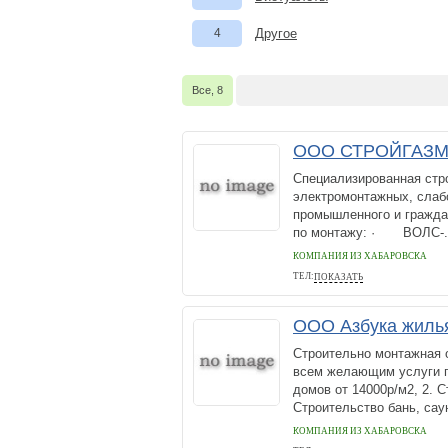
4
Другое
Все, 8
ООО СТРОЙГАЗ
Специализированная стр
электромонтажных, слабо
промышленного и гражда
по монтажу: · ВОЛС-.
КОМПАНИЯ ИЗ ХАБАРОВСКА
ТЕЛ:
ПОКАЗАТЬ
+79141999812
ООО Азбука жиль
Строительно монтажная 
всем желающим услуги п
домов от 14000р/м2, 2. С
Строительство бань, саун
КОМПАНИЯ ИЗ ХАБАРОВСКА