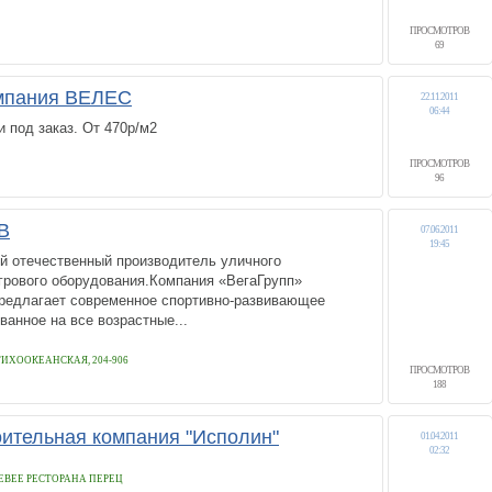
ПРОСМОТРОВ
69
мпания ВЕЛЕС
22.11.2011
06:44
и под заказ. От 470р/м2
ПРОСМОТРОВ
96
В
07.06.2011
19:45
й отечественный производитель уличного
игрового оборудования.Компания «ВегаГрупп»
предлагает современное спортивно-развивающее
ванное на все возрастные...
. ТИХООКЕАНСКАЯ, 204-906
ПРОСМОТРОВ
188
ительная компания "Исполин"
01.04.2011
02:32
ЛЕВЕЕ РЕСТОРАНА ПЕРЕЦ