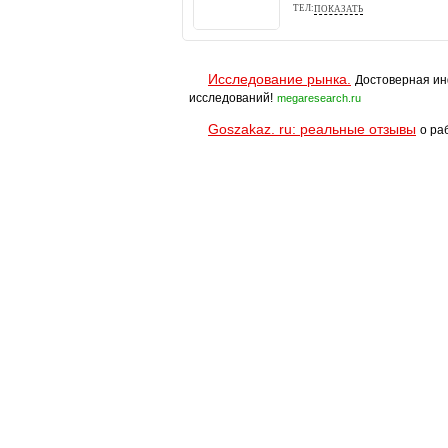
ТЕЛ:
ПОКАЗАТЬ
(4212) 91-06-41, 777-309
Исследование рынка.
Достоверная ин
исследований!
megaresearch.ru
Goszakaz. ru: реальные отзывы
о ра
Помощь
Условия использования
При полном и