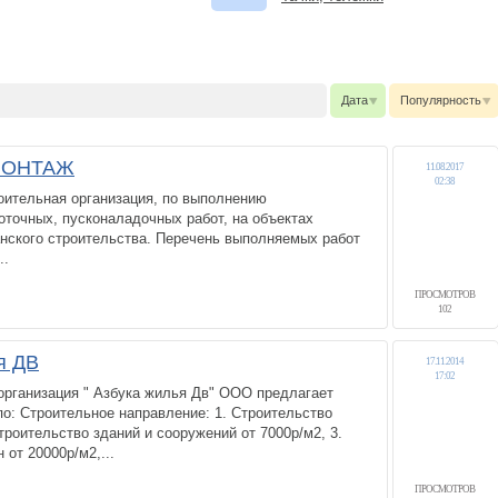
Дата
Популярность
МОНТАЖ
11.08.2017
02:38
оительная организация, по выполнению
точных, пусконаладочных работ, на объектах
нского строительства. Перечень выполняемых работ
..
ПРОСМОТРОВ
102
я ДВ
17.11.2014
17:02
организация " Азбука жилья Дв" ООО предлагает
о: Строительное направление: 1. Строительство
троительство зданий и сооружений от 7000р/м2, 3.
 от 20000р/м2,...
ПРОСМОТРОВ