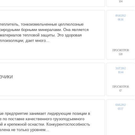
104
09.10.2012
06:16
теплитель, тонкоизмельченные целлюлозные
природными борными минералами. Она является
атериалов тепловой защиты. Это здоровая
плоизоляции, дает много...
ПРОСМОТРОВ
559
31.07.2012
10:44
УЗЧИКИ
ПРОСМОТРОВ
67
03.05.2012
03:37
ше предприятие занимает лидирующие позиции в
 по поставке качественного грузоподъемного
й и крепежной оснастки. Конкурентоспособность
лена не только уровнем...