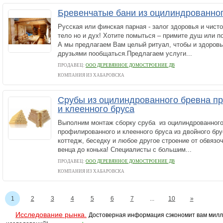
Бревенчатые бани из оцилиндрованно
Русская или финская парная - залог здоровья и чист
тело но и дух! Хотите помыться – примите душ или п
А мы предлагаем Вам целый ритуал, чтобы и здоровье
друзьями пообщаться.Предлагаем услуги...
ПРОДАВЕЦ:
ООО ДЕРЕВЯННОЕ ДОМОСТРОЕНИЕ ДВ
КОМПАНИЯ ИЗ ХАБАРОВСКА
Срубы из оцилиндрованного бревна п
и клеенного бруса
Выполним монтаж сборку сруба из оцилиндрованного
профилированного и клеенного бруса из двойного бру
коттедж, беседку и любое другое строение от обвязоч
венца до конька! Специалисты с большим...
ПРОДАВЕЦ:
ООО ДЕРЕВЯННОЕ ДОМОСТРОЕНИЕ ДВ
КОМПАНИЯ ИЗ ХАБАРОВСКА
1
2
3
4
5
6
7
...
10
»
Исследование рынка.
Достоверная информация сэкономит вам милл