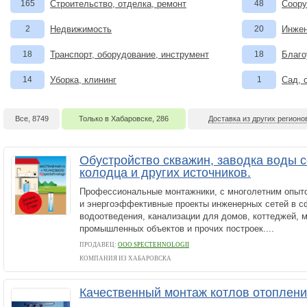
165
Строительство, отделка, ремонт
48
Соору
2
Недвижимость
20
Инжен
18
Транспорт, оборудование, инструмент
18
Благо
14
Уборка, клининг
1
Сад, 
Все, 8749
Только в Хабаровске, 286
Доставка из других регионо
Обустройство скважин, заводка воды с
колодца и других источников.
Профессиональные монтажники, с многолетним опыт
и энергоэффективные проекты инженерных сетей в с
водоотведения, канализации для домов, коттеджей, м
промышленных объектов и прочих построек....
ПРОДАВЕЦ:
ООО SPECTEHNOLOGII
КОМПАНИЯ ИЗ ХАБАРОВСКА
Качественный монтаж котлов отоплени