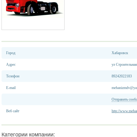
Город
Хабаровск
Адрес
ул Строительная
Телефон
89242022183
E-mail
mehanizmdv@yan
Отправить сооб
Веб сайт
http://www.meha
Категории компании: