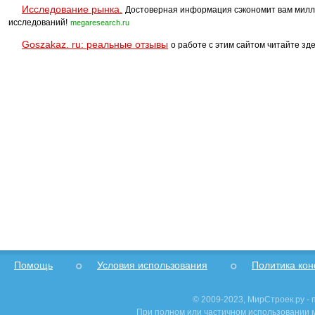
Исследование рынка.
Достоверная информация сэкономит вам милл
исследований!
megaresearch.ru
Goszakaz. ru: реальные отзывы
о работе с этим сайтом читайте зде
Помощь
Условия использования
Политика ко
© 2009-2023, МирСтроек.ру -
При полном или частичном использовании м