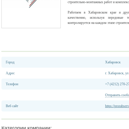
строительно-монтажных работ и комплексн
Работаем в Хабаровском крае и друг
качественно, используя передовые 
контролируется на каждом этапе строител
Город
Хабаровск
Адрес
г. Хабаровск, ул
Телефон
+7 (4212) 270-2
Отправить сооб
Веб сайт
https://prorabserv
Категории компании: