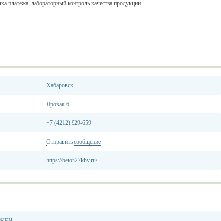
чка платежа, лабораторный контроль качества продукции.
Хабаровск
Яровая 6
+7 (4212) 929-659
Отправить сообщение
https://beton27khv.ru/
, ЖБИ