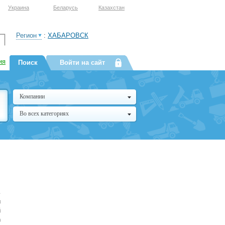
Украина
Беларусь
Казахстан
Регион
:
ХАБАРОВСК
ия
Поиск
Войти на сайт
Компании
Во всех категориях
в
и
й
а