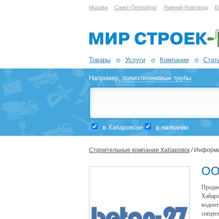
Москва
Санкт-Петербург
Нижний Новгород
Е
Товары
Услуги
Компании
Стат
Например,
полиэтиленовые трубы
в Хабаровске
в названии
Строительные компании Хабаровск
/ Информа
ОО
Прода
Хабар
водоот
спецте