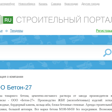
катеринбург
Новосибирск
Казань
Самара
Краснодар
Другие города
ьи
Тендеры
Регистрац
ция о компании
О Бетон-27
жа товарного бетона, цементно-песчаного раствора от завода производителя 
овске - ООО «Бетон-27». Производство ЖБИ (железобетонных) изделий: лотк
водные, бордюрный камень, кольца жби, блоки бетонные стеновые. Аренда строительно
хники, большой автопарк. Все марки бетона М100-М450 без посредников. Возможн