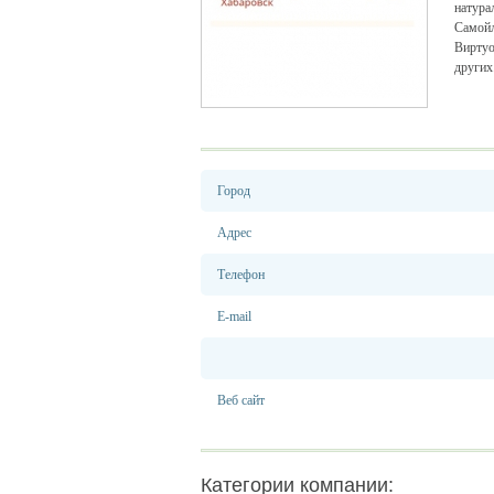
натура
Самойл
Виртуо
других
Город
Адрес
Телефон
E-mail
Веб сайт
Категории компании: