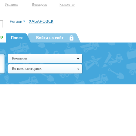
Украина
Беларусь
Казахстан
Регион
:
ХАБАРОВСК
ия
Поиск
Войти на сайт
Компании
Во всех категориях
т
В
и
з