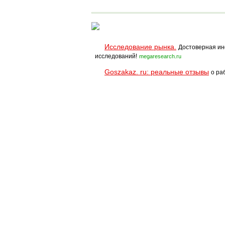
Исследование рынка.
Достоверная ин
исследований!
megaresearch.ru
Goszakaz. ru: реальные отзывы
о ра
Помощь
Условия использования
При полном и