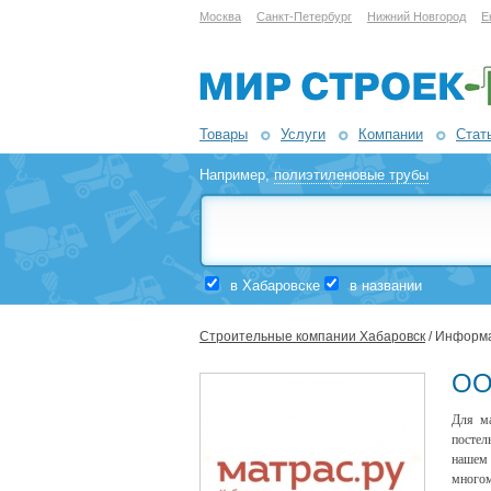
Москва
Санкт-Петербург
Нижний Новгород
Е
Товары
Услуги
Компании
Стат
Например,
полиэтиленовые трубы
в Хабаровске
в названии
Строительные компании Хабаровск
/ Информа
ОО
Для ма
постел
нашем 
много