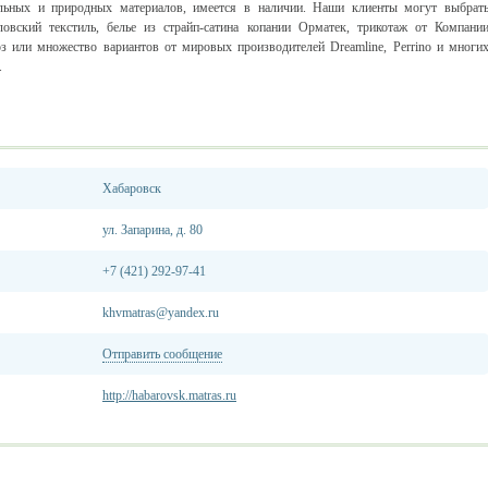
льных и природных материалов, имеется в наличии. Наши клиенты могут выбрат
овский текстиль, белье из страйп-сатина копании Орматек, трикотаж от Компани
з или множество вариантов от мировых производителей Dreamline, Perrino и многи
.
Хабаровск
ул. Запарина, д. 80
+7 (421) 292-97-41
khvmatras@yandex.ru
Отправить сообщение
http://habarovsk.matras.ru