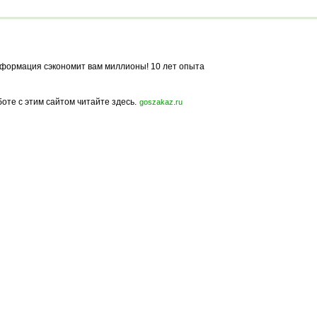
формация сэкономит вам миллионы! 10 лет опыта
боте с этим сайтом читайте здесь.
goszakaz.ru
Политика конфиденциальности
Карта сайта
© 2009-2023, МирСтроек.ру - портал бесплатных строительных объявлений.
ли частичном использовании материалов сайта гиперссылка на MirStroek.RU