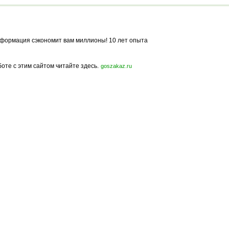
формация сэкономит вам миллионы! 10 лет опыта
боте с этим сайтом читайте здесь.
goszakaz.ru
Политика конфиденциальности
Карта сайта
© 2009-2023, МирСтроек.ру - портал бесплатных строительных объявлений.
ли частичном использовании материалов сайта гиперссылка на MirStroek.RU