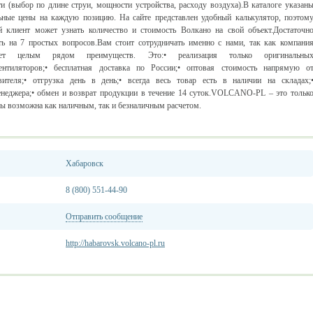
ти (выбор по длине струи, мощности устройства, расходу воздуха).В каталоге указан
ьные цены на каждую позицию. На сайте представлен удобный калькулятор, поэтом
 клиент может узнать количество и стоимость Волкано на свой объект.Достаточн
ть на 7 простых вопросов.Вам стоит сотрудничать именно с нами, так как компани
ает целым рядом преимуществ. Это:• реализация только оригинальны
ентиляторов;• бесплатная доставка по России;• оптовая стоимость напрямую о
вителя;• отгрузка день в день;• всегда весь товар есть в наличии на складах;
енеджера;• обмен и возврат продукции в течение 14 суток.VOLCANO-PL – это тольк
ры возможна как наличным, так и безналичным расчетом.
Хабаровск
8 (800) 551-44-90
Отправить сообщение
http://habarovsk.volcano-pl.ru