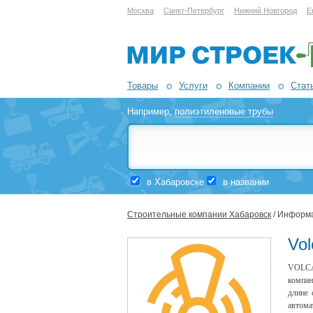
Москва
Санкт-Петербург
Нижний Новгород
Е
Товары
Услуги
Компании
Стат
Например,
полиэтиленовые трубы
в Хабаровске
в названии
Строительные компании Хабаровск
/ Информа
Vol
VOLCAN
компан
длине 
автома