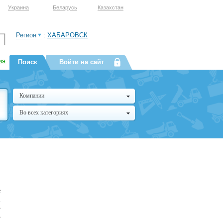
Украина
Беларусь
Казахстан
Регион
:
ХАБАРОВСК
ия
Поиск
Войти на сайт
Компании
Во всех категориях
е
,
•
•