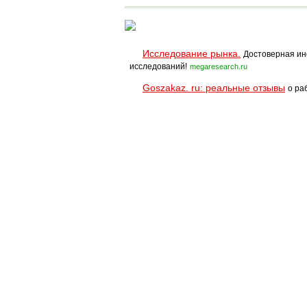
Исследование рынка.
Достоверная ин
исследований!
megaresearch.ru
Goszakaz. ru: реальные отзывы
о ра
Помощь
Условия использования
При полном и