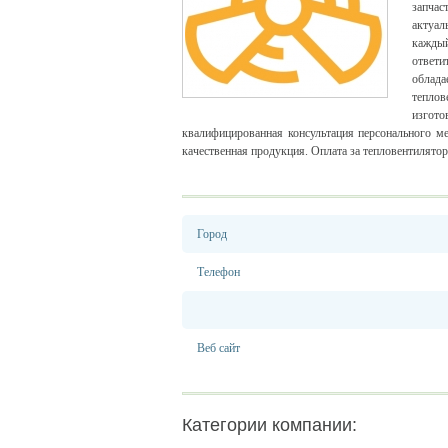
запчас
актуал
каждый
ответи
облад
теплов
изгото
квалифицированная консультация персонального м
качественная продукция. Оплата за тепловентилято
Город
Телефон
Веб сайт
Категории компании: