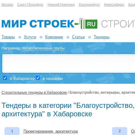
Москва
Санкт-Петербург
Нижний Новгород
Екатеринбург
Новосибирск
Каз
Товары
Услуги
Компании
Статьи
Тендеры
Например,
полиэтиленовые трубы
в Хабаровске
в названии
Строительные тендеры в Хабаровске
/ Благоустройство, интерьеры, архите
Тендеры в категории "Благоустройство
архитектура" в Хабаровске
1
Проектирование, архитектура
2
О