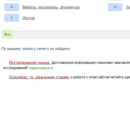
0
Мебель, материалы, фурнитура
0
Д
1
Другое
Все,
По вашему запросу ничего не найдено
Исследование рынка.
Достоверная информация сэкономит вам милл
исследований!
megaresearch.ru
Goszakaz. ru: реальные отзывы
о работе с этим сайтом читайте зде