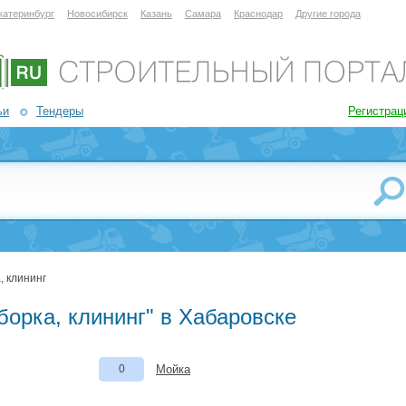
катеринбург
Новосибирск
Казань
Самара
Краснодар
Другие города
ьи
Тендеры
Регистрац
, клининг
борка, клининг" в Хабаровске
0
Мойка