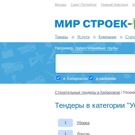
Москва
Санкт-Петербург
Нижний Новгород
Е
Товары
Услуги
Компании
Стат
Например,
полиэтиленовые трубы
в Хабаровске
в названии
Строительные тендеры в Хабаровске
/ Уборка
Тендеры в категории "У
1
Уборка
1
Другое