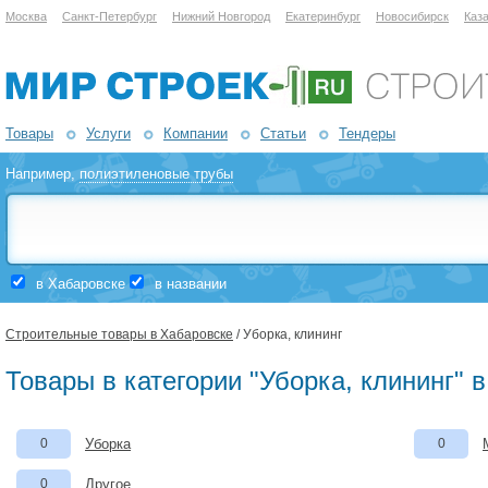
Москва
Санкт-Петербург
Нижний Новгород
Екатеринбург
Новосибирск
Каз
Товары
Услуги
Компании
Статьи
Тендеры
Например,
полиэтиленовые трубы
в Хабаровске
в названии
Строительные товары в Хабаровске
/ Уборка, клининг
Товары в категории "Уборка, клининг" 
0
Уборка
0
0
Другое