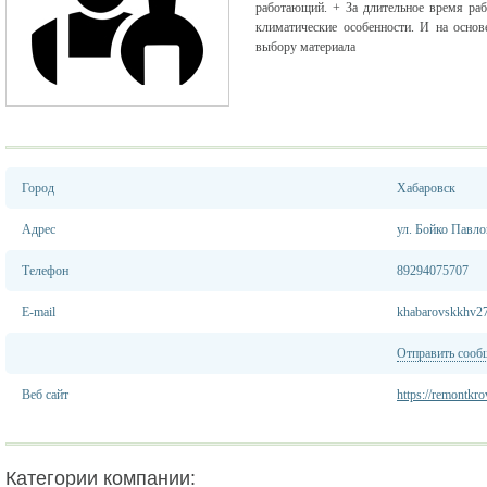
работающий. + За длительное время ра
климатические особенности. И на осно
выбору материала
Город
Хабаровск
Адрес
ул. Бойко Павло
Телефон
89294075707
E-mail
khabarovskkhv2
Отправить сооб
Веб сайт
https://remontkro
Категории компании: