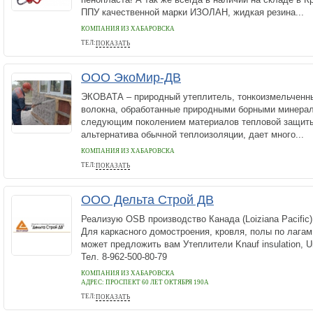
ППУ качественной марки ИЗОЛАН, жидкая резина...
КОМПАНИЯ ИЗ ХАБАРОВСКА
ТЕЛ:
ПОКАЗАТЬ
8(391)285-42-07
ООО ЭкоМир-ДВ
ЭКОВАТА – природный утеплитель, тонкоизмельчен
волокна, обработанные природными борными минерал
следующим поколением материалов тепловой защиты
альтернатива обычной теплоизоляции, дает много...
КОМПАНИЯ ИЗ ХАБАРОВСКА
ТЕЛ:
ПОКАЗАТЬ
+79141514715
ООО Дельта Строй ДВ
Реализую OSB производство Канада (Loiziana Pacific)
Для каркасного домостроения, кровля, полы по лагам
может предложить вам Утеплители Knauf insulation, Urs
Тел. 8-962-500-80-79
КОМПАНИЯ ИЗ ХАБАРОВСКА
АДРЕС:
ПРОСПЕКТ 60 ЛЕТ ОКТЯБРЯ 190А
ТЕЛ:
ПОКАЗАТЬ
8-962-500-80-79