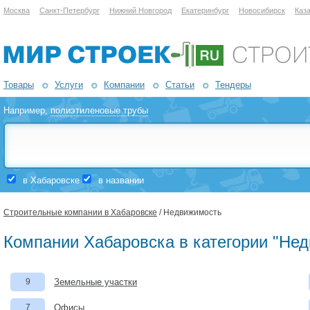
Москва
Санкт-Петербург
Нижний Новгород
Екатеринбург
Новосибирск
Каз
Товары
Услуги
Компании
Статьи
Тендеры
Например,
полиэтиленовые трубы
в Хабаровске
в названии
Строительные компании в Хабаровске
/ Недвижимость
Компании Хабаровска в категории "Не
9
Земельные участки
7
Офисы