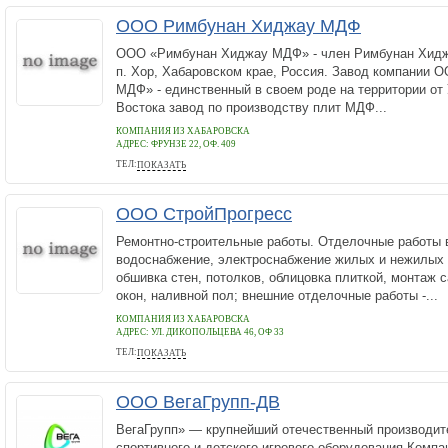
ООО Римбунан Хиджау МДФ
ООО «Римбунан Хиджау МДФ» - член Римбунан Хиджа
п. Хор, Хабаровском крае, Россия. Завод компании
МДФ» - единственный в своем роде на территории от
Востока завод по производству плит МДФ...
КОМПАНИЯ ИЗ ХАБАРОВСКА
АДРЕС:
ФРУНЗЕ 22, ОФ. 409
ТЕЛ:
ПОКАЗАТЬ
75-55-66
ООО СтройПрогресс
Ремонтно-строительные работы. Отделочные работы в
водоснабжение, электроснабжение жилых и нежилых
обшивка стен, потолков, облицовка плиткой, монтаж с
окон, наливной пол; внешние отделочные работы -...
КОМПАНИЯ ИЗ ХАБАРОВСКА
АДРЕС:
УЛ. ДИКОПОЛЬЦЕВА 46, ОФ 33
ТЕЛ:
ПОКАЗАТЬ
8(4212) 91-07-06, 77-55-85
ООО ВегаГрупп-ДВ
ВегаГрупп» — крупнейший отечественный производит
спортивного и детского игрового оборудования.Компа