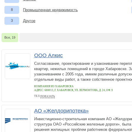
8
Промышленная недвижимость
3
Другое
Все, 19
ООО Алкис
Согласование, проектирование и узаконивание переп
квартир, нежилых помещений в городе Хабаровске. 
узакониванием с 2005 года, имеем различные допуск
отдельные виды работ, а также собственное проектное
КОМПАНИЯ ИЗ ХАБАРОВСКА
АДРЕС:
680013, Г. ХАБАРОВСК, УЛ. ЛЕРМОНТОВА, Д. 24, ОФ. 9
ТЕЛ:
ПОКАЗАТЬ
+79242195100
АО «Желдорипотека»
Инвестиционно-строительная компания АО «Желдорип
структура ОАО «Российские железные дороги», была 
решения жилищных проблем работников федеральног