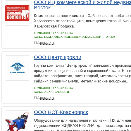
ООО ИЦ коммерческой и жилой недви
Восток
Коммерческая недвижимость Хабаровска от собствен
Хабаровска от застройщика, помещения готовый бизне
Хабаровская Продажа.
КОМПАНИЯ ИЗ ХАБАРОВСКА
АДРЕС:
Г.ХАБАРОВСК, УЛ.ЛЕНИНГРАДСКАЯ,28, КОРП.1, ОФ.419
ТЕЛ:
ПОКАЗАТЬ
+79145420727
ООО Центр кровли
Группа компаний "Центр кровли" занимается произво
продукции из оцинкованной и окрашенной стали. В на
найдёте: профнастил, лист гладкий, металлочерепиц
сайдинг, сэндвич-панели, металлические доборные...
КОМПАНИЯ ИЗ ХАБАРОВСКА
АДРЕС:
УЛ. ХАЛТУРИНА, 1Б
ТЕЛ:
ПОКАЗАТЬ
8(4212)544-566
ООО НСТ-Красноярск
Оборудование для напыления и заливки ППУ, для на
гидроизоляции ЖИДКАЯ РЕЗИНА, для производства 
пенопласта! А так же всегда в наличии на складе в 