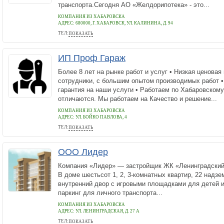
транспорта.Сегодня АО «Желдорипотека» - это...
КОМПАНИЯ ИЗ ХАБАРОВСКА
АДРЕС:
680000, Г. ХАБАРОВСК, УЛ. КАЛИНИНА, Д. 94
ТЕЛ:
ПОКАЗАТЬ
+7 (4212) 41-83-02
ИП Проф Гараж
Более 8 лет на рынке работ и услуг • Низкая ценовая
сотрудники, с большим опытом производимых работ 
гарантия на наши услуги • Работаем по Хабаровском
отличаются. Мы работаем на Качество и решение...
КОМПАНИЯ ИЗ ХАБАРОВСКА
АДРЕС:
УЛ. БОЙКО ПАВЛОВА, 4
ТЕЛ:
ПОКАЗАТЬ
89294075707
ООО Лидер
Компания «Лидер» — застройщик ЖК «Ленинградский»
В доме шестьсот 1, 2, 3-комнатных квартир, 22 надз
внутренний двор с игровыми площадками для детей 
паркинг для личного транспорта...
КОМПАНИЯ ИЗ ХАБАРОВСКА
АДРЕС:
УЛ. ЛЕНИНГРАДСКАЯ, Д. 27 А
ТЕЛ:
ПОКАЗАТЬ
+7 (4212) 47-73-33