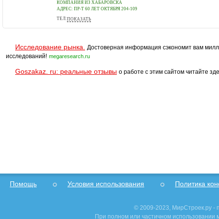
КОМПАНИЯ ИЗ ХАБАРОВСКА
АДРЕС:
ПР-Т 60 ЛЕТ ОКТЯБРЯ 204-109
ТЕЛ:
ПОКАЗАТЬ
(84212)483856, 89242002019
Исследование рынка.
Достоверная информация сэкономит вам милл
исследований!
megaresearch.ru
Goszakaz. ru: реальные отзывы
о работе с этим сайтом читайте зде
Помощь
Условия использования
Политика ко
© 2009-2023, МирСтроек.ру -
При полном или частичном использовании м