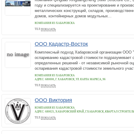
году и специализируется на проектирование и произв
металлических конструкций, складов, производствен
домов, контейнерных домов модульных...
КОМПАНИЯ ИЗ ХАБАРОВСКА
ТЕЛ:
ПОКАЗАТЬ
+8618453280532
ООО Кадастр-Восток
Комплексный подход Хабаровской организации ООО "
оспариванию кадастровой стоимости подразумевает 
определенных решений - от независимой рыночной оц
оспаривания кадастровой стоимости земельного участ
КОМПАНИЯ ИЗ ХАБАРОВСКА
АДРЕС:
680000, Г. ХАБАРОВСК, УЛ. КАРЛА МАРКСА, 96
ТЕЛ:
ПОКАЗАТЬ
+7 (929) 801-62-47
ООО Виктория
КОМПАНИЯ ИЗ ХАБАРОВСКА
АДРЕС:
680025, ХАБАРОВСКИЙ КРАЙ, Г.ХАБАРОВСК, КВАРТАЛ СТРОИТЕЛЬ, 
ТЕЛ:
ПОКАЗАТЬ
(4212) 942534