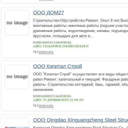
ООО ДОМ27
Строительство-Обустройство-Ремонт. Опыт 8 лет.Вып
монтажные работы:-земляные работы (подъем участка
дренажные работы, водоотведение, канавы, подъездн
брусчатки, площадки для авто и...
КОМПАНИЯ ИЗ ХАБАРОВСКА
АДРЕС:
Г.ХАБАРОВСК, УЛ.БАЙКАЛЬСКАЯ 20
ТЕЛ:
ПОКАЗАТЬ
89244031559
ООО Кэпитал Строй
ООО "Кэпитал Строй" осуществляет все виды общес
работ.Ремонт: капитальный и текущий. Фасадные раб
работы. Строительство коттеджей, бань, гаражей, об
назначения.
КОМПАНИЯ ИЗ ХАБАРОВСКА
АДРЕС:
УЛ. ДЗЕРЖИНСКОГО, 34, ОФ. 309
ТЕЛ:
ПОКАЗАТЬ
680049
ООО Qingdao Xinguangzheng Steel Struc
Компания Qingdao Xinguangzheng Steel Structure Co., 