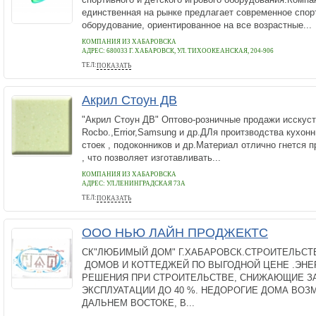
единственная на рынке предлагает современное спо
оборудование, ориентированное на все возрастные...
КОМПАНИЯ ИЗ ХАБАРОВСКА
АДРЕС:
680033 Г. ХАБАРОВСК, УЛ. ТИХООКЕАНСКАЯ, 204-906
ТЕЛ:
ПОКАЗАТЬ
+7(4212)621148
Акрил Стоун ДВ
"Акрил Стоун ДВ" Оптово-розничные продажи исскус
Rocbo.,Errior,Samsung и др.ДЛя проитзводства кухон
стоек , подоконников и др.Материал отлично гнется 
, что позволяет изготавливать...
КОМПАНИЯ ИЗ ХАБАРОВСКА
АДРЕС:
УЛ.ЛЕНИНГРАДСКАЯ 73А
ТЕЛ:
ПОКАЗАТЬ
(4212)-777-970
ООО НЬЮ ЛАЙН ПРОДЖЕКТС
СК"ЛЮБИМЫЙ ДОМ" Г.ХАБАРОВСК.СТРОИТЕЛЬС
ДОМОВ И КОТТЕДЖЕЙ ПО ВЫГОДНОЙ ЦЕНЕ .ЭН
РЕШЕНИЯ ПРИ СТРОИТЕЛЬСТВЕ, СНИЖАЮЩИЕ З
ЭКСПЛУАТАЦИИ ДО 40 %. НЕДОРОГИЕ ДОМА ВО
ДАЛЬНЕМ ВОСТОКЕ, В...