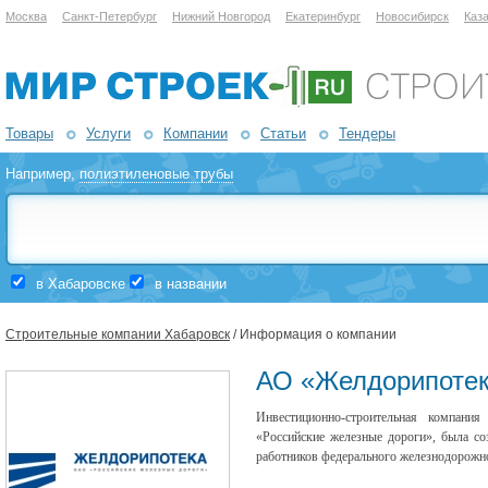
Москва
Санкт-Петербург
Нижний Новгород
Екатеринбург
Новосибирск
Каз
Товары
Услуги
Компании
Статьи
Тендеры
Например,
полиэтиленовые трубы
в Хабаровске
в названии
Строительные компании Хабаровск
/ Информация о компании
АО «Желдорипоте
Инвестиционно-строительная компани
«Российские железные дороги», была с
работников федерального железнодорожно