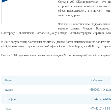
Сегодня АО «Желдорипотека» - это дин
стороны, компания является самостояте
сфере недвижимости, а с другой - отв
железных дорог».
Филиалы и обособленные подразделения
городах страны: Москве, Воронеже, 
Новгороде, Новосибирске, Ростове-на-Дону, Самаре, Санкт-Петербурге, Саратове, Хаб
В 2007 году в связи с активным развитием деятельности, направленной на вовлечен
«РЖД», компания открыла проектный офис в Санкт-Петербурге, а в 2008 году открылс
Всего с 2001 года компания реализовала порядка 27 тыс. помещений общей площадью 1
Город
Хабаровск
Адрес
680000, г. Хабар
Телефон
+7 (4212) 41-83
Факс
+7 (4212) 41-83