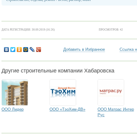
ДАТА РЕГИСТРАЦИИ: 30.09.2019 (16:26)
ПРОСМОТРОВ: 42
Добавить в Избранное
Ссылка н
Другие строительные компании Хабаровска
ООО Лидер
ООО «ТэоХим-ДВ»
ООО Матрас Интер
Рус