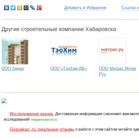
Добавить в Избранное
Ссылка н
Другие строительные компании Хабаровска
ООО Лидер
ООО «ТэоХим-ДВ»
ООО Матрас Интер
Рус
Исследование рынка.
Достоверная информация сэкономит вам милл
исследований!
megaresearch.ru
Goszakaz. ru: реальные отзывы
о работе с этим сайтом читайте зде