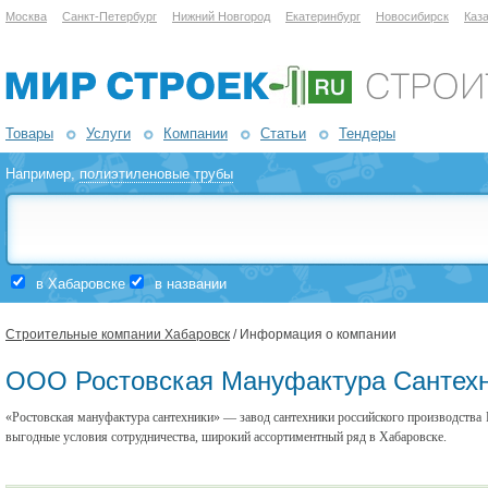
Москва
Санкт-Петербург
Нижний Новгород
Екатеринбург
Новосибирск
Каз
Товары
Услуги
Компании
Статьи
Тендеры
Например,
полиэтиленовые трубы
в Хабаровске
в названии
Строительные компании Хабаровск
/ Информация о компании
ООО Ростовская Мануфактура Сантех
«Ростовская мануфактура сантехники» — завод сантехники российского производства Р
выгодные условия сотрудничества, широкий ассортиментный ряд в Хабаровске.