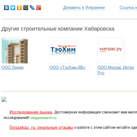
Добавить в Избранное
Ссылка н
Другие строительные компании Хабаровска
ООО Лидер
ООО «ТэоХим-ДВ»
ООО Матрас Интер
Рус
Исследование рынка.
Достоверная информация сэкономит вам милл
исследований!
megaresearch.ru
Goszakaz. ru: реальные отзывы
о работе с этим сайтом читайте зде