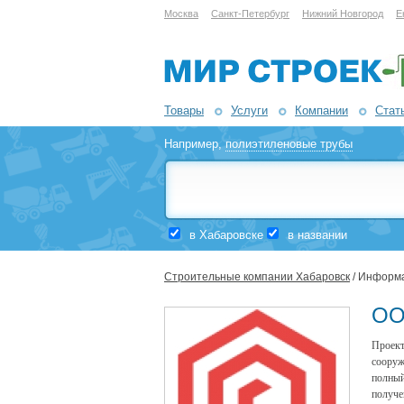
Москва
Санкт-Петербург
Нижний Новгород
Е
Товары
Услуги
Компании
Стат
Например,
полиэтиленовые трубы
в Хабаровске
в названии
Строительные компании Хабаровск
/ Информа
ОО
Проект
сооруж
полный
получе