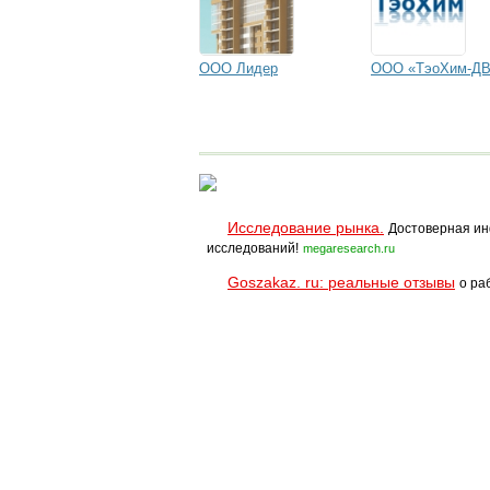
ООО Лидер
ООО «ТэоХим-Д
Исследование рынка.
Достоверная ин
исследований!
megaresearch.ru
Goszakaz. ru: реальные отзывы
о ра