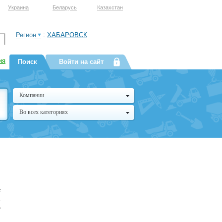
Украина
Беларусь
Казахстан
Регион
:
ХАБАРОВСК
ия
Поиск
Войти на сайт
Компании
Во всех категориях
е
м
о