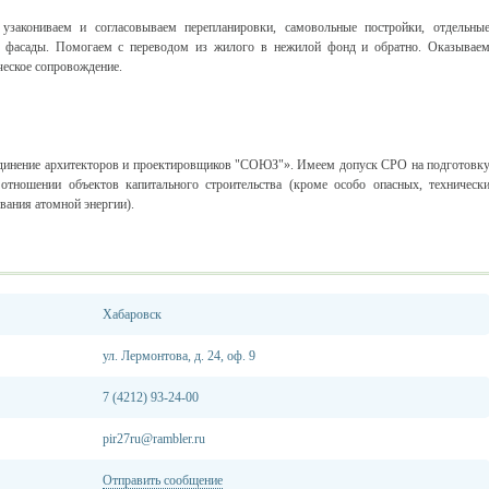
узакониваем и согласовываем перепланировки, самовольные постройки, отдельны
 фасады. Помогаем с переводом из жилого в нежилой фонд и обратно. Оказывае
еское сопровождение.
инение архитекторов и проектировщиков "СОЮЗ"». Имеем допуск СРО на подготовк
отношении объектов капитального строительства (кроме особо опасных, техническ
вания атомной энергии).
Хабаровск
ул. Лермонтова, д. 24, оф. 9
7 (4212) 93-24-00
pir27ru@rambler.ru
Отправить сообщение