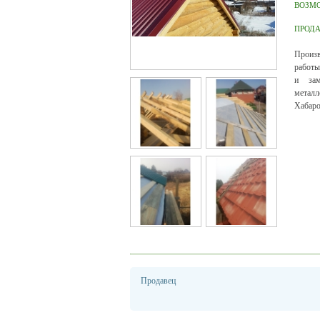
ВОЗМ
ПРОД
Произв
работы
и зам
металл
Хабаро
Продавец