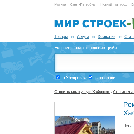
Москва
Санкт-Петербург
Нижний Новгород
Е
Товары
Услуги
Компании
Стат
Например,
полиэтиленовые трубы
в Хабаровске
в названии
Строительные услуги Хабаровск
/
Строительст
Ре
Ха
Цена