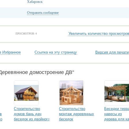
Хабаровск
Отправить сообщение
Увеличить количество просмотро
ПРОСМОТРОВ: 4
в Избранное
Ссылка на эту страницу
Версия для печати
"Деревянное домостроение ДВ"
Строительство
Строительство
Беседки терр
в
домов бань дач
монтаж деревянных
навесы из
го
беседок из двойного
беседок
дерева для к
о
бруса
ресторанов