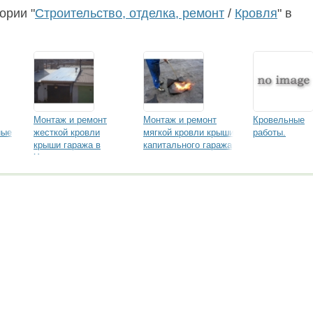
загородных б
ории "
Строительство, отделка, ремонт
/
Кровля
" в
отдыха
Монтаж и ремонт
Монтаж и ремонт
Кровельные
ные
жесткой кровли
мягкой кровли крыши
работы.
крыши гаража в
капитального гаража
Хабаровске