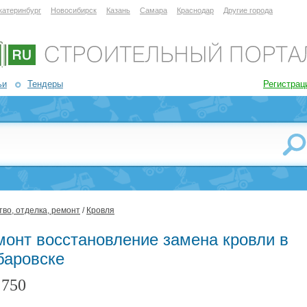
катеринбург
Новосибирск
Казань
Самара
Краснодар
Другие города
ьи
Тендеры
Регистрац
во, отделка, ремонт
/
Кровля
монт восстановление замена кровли в
баровске
750
: