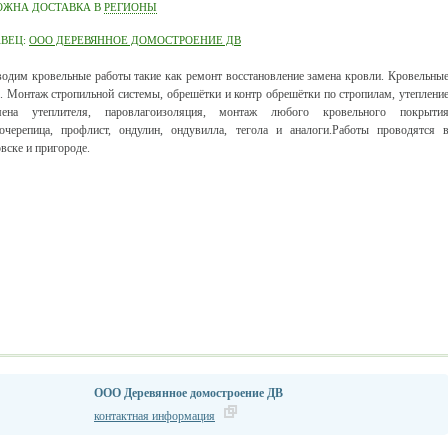
ОЖНА ДОСТАВКА В
РЕГИОНЫ
АВЕЦ:
ООО ДЕРЕВЯННОЕ ДОМОСТРОЕНИЕ ДВ
одим кровельные работы такие как ремонт восстановление замена кровли. Кровельны
. Монтаж стропильной системы, обрешётки и контр обрешётки по стропилам, утеплени
ена утеплителя, паровлагоизоляция, монтаж любого кровельного покрыти
очерепица, профлист, ондулин, ондувилла, тегола и аналоги.Работы проводятся 
вске и пригороде.
ООО Деревянное домостроение ДВ
контактная информация