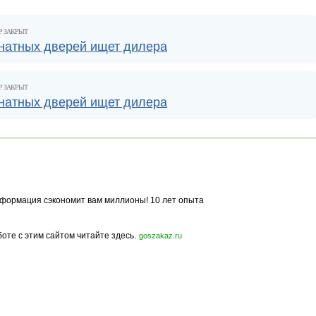
Р ЗАКРЫТ
натных дверей ищет дилера
Р ЗАКРЫТ
натных дверей ищет дилера
формация сэкономит вам миллионы! 10 лет опыта
боте с этим сайтом читайте здесь.
goszakaz.ru