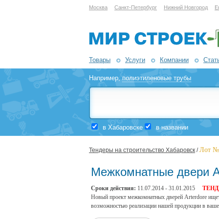
Москва
Санкт-Петербург
Нижний Новгород
Е
Товары
Услуги
Компании
Стат
Например,
полиэтиленовые трубы
в Хабаровске
в названии
Лот №
Тендеры на строительство Хабаровск
/
Межкомнатные двери A
Сроки действия:
11.07.2014 - 31.01.2015
ТЕНД
Новый проект межкомнатных дверей Arterdore ище
возможностью реализации нашей продукции в ваше