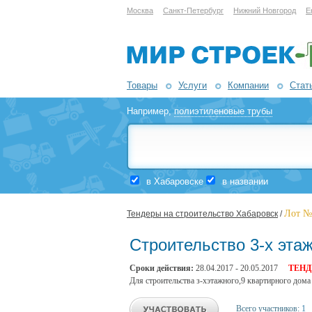
Москва
Санкт-Петербург
Нижний Новгород
Е
Товары
Услуги
Компании
Стат
Например,
полиэтиленовые трубы
в Хабаровске
в названии
Лот №
Тендеры на строительство Хабаровск
/
Строительство 3-х эта
Сроки действия:
28.04.2017 - 20.05.2017
ТЕНД
Для строительства з-хэтажного,9 квартирного дома
Всего участников:
1