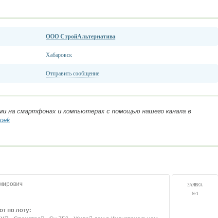
ООО СтройАльтернатива
Хабаровск
Отправить сообщение
ми на смартфонах и компьютерах с помощью нашего канала в
roek
мирович
ЗАЯВКА
№ 1
т по лоту: