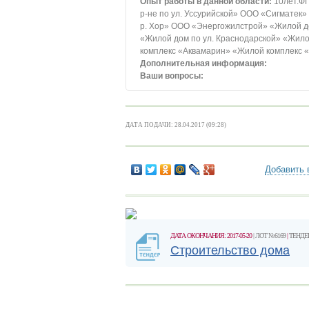
Опыт работы в данной области:
10лет.Ф
р-не по ул. Уссурийской» ООО «Сигматек
р. Хор» ООО «Энергожилстрой» «Жилой до
«Жилой дом по ул. Краснодарской» «Жило
комплекс «Аквамарин» «Жилой комплекс 
Дополнительная информация:
Ваши вопросы:
ДАТА ПОДАЧИ: 28.04.2017 (09:28)
Добавить 
ДАТА ОКОНЧАНИЯ: 2017-05-20
| ЛОТ №6169
|
ТЕНДЕ
Строительство дома