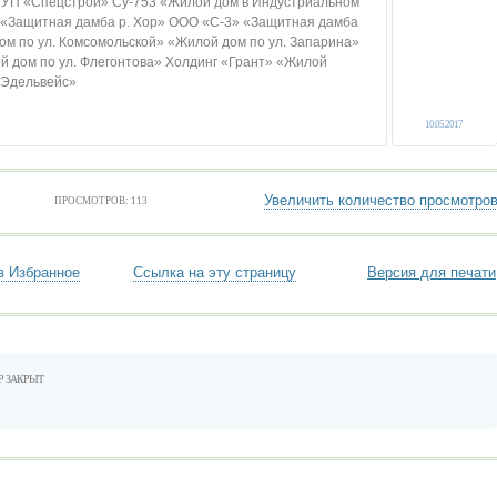
ГУП «Спецстрой» Су-753 «Жилой дом в Индустриальном
» «Защитная дамба р. Хор» ООО «С-3» «Защитная дамба
м по ул. Комсомольской» «Жилой дом по ул. Запарина»
й дом по ул. Флегонтова» Холдинг «Грант» «Жилой
«Эдельвейс»
10.05.2017
Увеличить количество просмотро
ПРОСМОТРОВ: 113
в Избранное
Ссылка на эту страницу
Версия для печати
Р ЗАКРЫТ