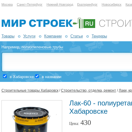
Москва
Санкт-Петербург
Нижний Новгород
Екатеринбург
Новосибирск
Каз
Товары
Услуги
Компании
Статьи
Тендеры
Например,
полиэтиленовые трубы
в Хабаровске
в названии
Строительные товары Хабаровск
/
Строительство, отделка, ремонт
/
Лаки, к
Лак-60 - полиурет
Хабаровске
430
Цена: