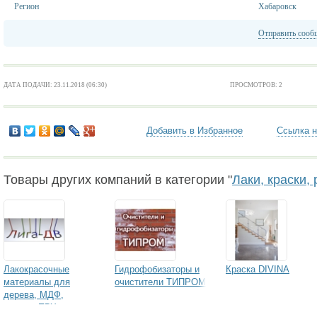
Регион
Хабаровск
Отправить сооб
ДАТА ПОДАЧИ: 23.11.2018 (06:30)
ПРОСМОТРОВ: 2
Добавить в Избранное
Ссылка н
Товары других компаний в категории "
Лаки, краски,
Лакокрасочные
Гидрофобизаторы и
Краска DIVINA
материалы для
очистители ТИПРОМ
дерева, МДФ,
стекла, ПВХ и т.д.