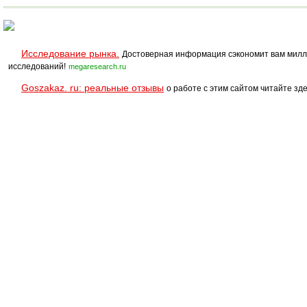
Renner (Италия
Любые ЛКМ
Исследование рынка.
Достоверная информация сэкономит вам милл
исследований!
megaresearch.ru
Goszakaz. ru: реальные отзывы
о работе с этим сайтом читайте зде