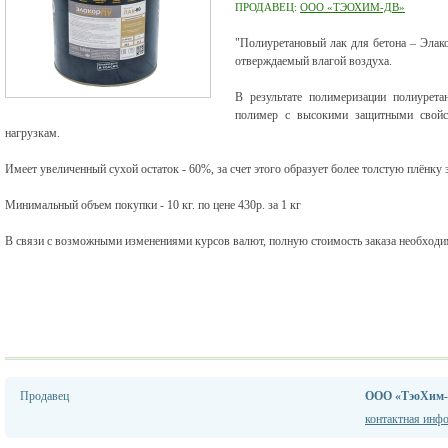
ПРОДАВЕЦ:
ООО «ТЭОХИМ-ДВ»
"Полиуретановый лак для бетона – Элак
отверждаемый влагой воздуха.
В результате полимеризации полиурета
полимер с высокими защитными свойс
нагрузкам.
Имеет увеличенный сухой остаток - 60%, за счет этого образует более толстую плёнку з
Минимальный объем покупки - 10 кг. по цене 430р. за 1 кг
В связи с возможными изменениями курсов валют, полную стоимость заказа необходим
Продавец
ООО «ТэоХим
контактная инф