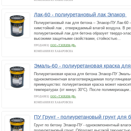
КОМПАНИЯ ИЗ ХАБАРОВСКА
Лак-60 - полиуретановый лак Элакор
Полиуретановый лак для бетона – Элакор-ПУ Лак-60 
химстойкий лак , отверждаемый влагой воздуха. В р
полиуретановый лак для бетона образует твердо-эла
высокими защитными свойствами, стойкостью...
ПРОДАВЕЦ:
ООО «ТЭОХИМ-ДВ»
КОМПАНИЯ ИЗ ХАБАРОВСКА
Эмаль-60 - полиуретановая краска дл
Полиуретановая краска для бетона Элакор-ПУ Эмаль-
однокомпонентная влагоотверждаемая полуглянцева
преимущество: полиуретановая краска может наноси
температурах (от минус 30°С). После полимеризации..
ПРОДАВЕЦ:
ООО «ТЭОХИМ-ДВ»
КОМПАНИЯ ИЗ ХАБАРОВСКА
ПУ Грунт - полиуретановый грунт для 
Грунт по бетону Элакор-ПУ - однокомпонентный влаг
полиуретановый грунт. Обладает высокой текучесть