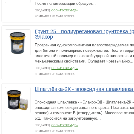
После полимеризации образует...
ПРОДАВЕЦ:
ООО «ТЭОХИМ-ДВ»
КОМПАНИЯ ИЗ ХАБАРОВСКА
Грунт-25 - полиуретановая грунтовка (
Элакор
Прозрачная однокомпонентная влагоотверждаемая по
для бетона и полимерных поверхностей. После тверд
эластичный полимер с высокой ударной вязкостью и
механическими свойствами. Обладает чрезвычайно...
ПРОДАВЕЦ:
ООО «ТЭОХИМ-ДВ»
КОМПАНИЯ ИЗ ХАБАРОВСКА
Шпатлёвка-2К - эпоксидная шпаклевка 
Эпоксидная шпаклевка - «Элакор-ЭД» Шпатлевка-2К 
эпоксидная композиция заданного цвета. Поставка: к
основа) и компонент Б (отвердитель). Массовое отно
6:1. Наносится на загрунтованную...
ПРОДАВЕЦ:
ООО «ТЭОХИМ-ДВ»
КОМПАНИЯ ИЗ ХАБАРОВСКА