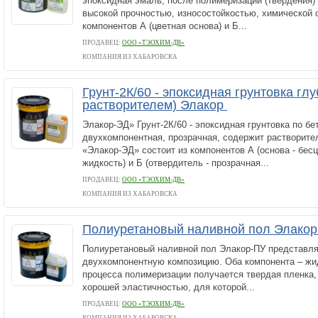
эпоксидная эмаль, после полимеризации (твердения) 
высокой прочностью, износостойкостью, химической 
компонентов А (цветная основа) и Б...
ПРОДАВЕЦ:
ООО «ТЭОХИМ-ДВ»
КОМПАНИЯ ИЗ ХАБАРОВСКА
Грунт-2К/60 - эпоксидная грунтовка глу
растворителем) Элакор
Элакор-ЭД» Грунт-2К/60 - эпоксидная грунтовка по бет
двухкомпонентная, прозрачная, содержит растворите
«Элакор-ЭД» состоит из компонентов А (основа - бес
жидкость) и Б (отвердитель - прозрачная...
ПРОДАВЕЦ:
ООО «ТЭОХИМ-ДВ»
КОМПАНИЯ ИЗ ХАБАРОВСКА
Полиуретановый наливной пол Элако
Полиуретановый наливной пол Элакор-ПУ представля
двухкомпонентную композицию. Оба компонента – жид
процесса полимеризации получается твердая пленка
хорошей эластичностью, для которой...
ПРОДАВЕЦ:
ООО «ТЭОХИМ-ДВ»