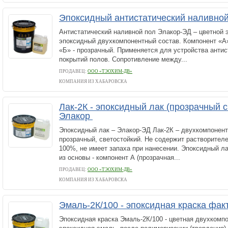
Эпоксидный антистатический наливно
Антистатический наливной пол Элакор-ЭД – цветной
эпоксидный двухкомпонентный состав. Компонент «А»
«Б» - прозрачный. Применяется для устройства анти
покрытий полов. Сопротивление между...
ПРОДАВЕЦ:
ООО «ТЭОХИМ-ДВ»
КОМПАНИЯ ИЗ ХАБАРОВСКА
Лак-2К - эпоксидный лак (прозрачный с
Элакор
Эпоксидный лак – Элакор-ЭД Лак-2К – двухкомпонен
прозрачный, светостойкий. Не содержит растворителе
100%, не имеет запаха при нанесении. Эпоксидный л
из основы - компонент А (прозрачная...
ПРОДАВЕЦ:
ООО «ТЭОХИМ-ДВ»
КОМПАНИЯ ИЗ ХАБАРОВСКА
Эмаль-2К/100 - эпоксидная краска фа
Эпоксидная краска Эмаль-2К/100 - цветная двухкомп