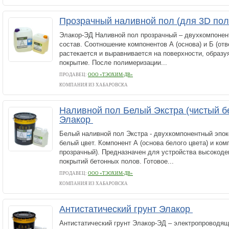
Прозрачный наливной пол (для 3D по
Элакор-ЭД Наливной пол прозрачный – двухкомпоне
состав. Соотношение компонентов А (основа) и Б (отв
растекается и выравнивается на поверхности, образу
покрытие. После полимеризации...
ПРОДАВЕЦ:
ООО «ТЭОХИМ-ДВ»
КОМПАНИЯ ИЗ ХАБАРОВСКА
Наливной пол Белый Экстра (чистый б
Элакор
Белый наливной пол Экстра - двухкомпонентный эпок
белый цвет. Компонент А (основа белого цвета) и ком
прозрачный). Предназначен для устройства высокод
покрытий бетонных полов. Готовое...
ПРОДАВЕЦ:
ООО «ТЭОХИМ-ДВ»
КОМПАНИЯ ИЗ ХАБАРОВСКА
Антистатический грунт Элакор
Антистатический грунт Элакор-ЭД – электропроводя