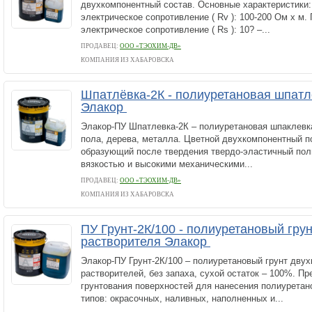
двухкомпонентный состав. Основные характеристики
электрическое сопротивление ( Rv ): 100-200 Ом х м
электрическое сопротивление ( Rs ): 10? –...
ПРОДАВЕЦ:
ООО «ТЭОХИМ-ДВ»
КОМПАНИЯ ИЗ ХАБАРОВСКА
Шпатлёвка-2К - полиуретановая шпатл
Элакор
Элакор-ПУ Шпатлевка-2К – полиуретановая шпаклевка
пола, дерева, металла. Цветной двухкомпонентный п
образующий после твердения твердо-эластичный пол
вязкостью и высокими механическими...
ПРОДАВЕЦ:
ООО «ТЭОХИМ-ДВ»
КОМПАНИЯ ИЗ ХАБАРОВСКА
ПУ Грунт-2К/100 - полиуретановый грун
растворителя Элакор
Элакор-ПУ Грунт-2К/100 – полиуретановый грунт двух
растворителей, без запаха, сухой остаток – 100%. П
грунтования поверхностей для нанесения полиурета
типов: окрасочных, наливных, наполненных и...