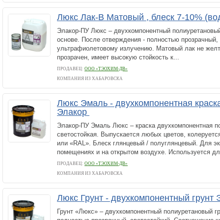
Люкс Лак-В Матовый , блеск 7-10% (в
Элакор-ПУ Люкс – двухкомпонентный полиуретановый
основе. После отверждения - полностью прозрачный, 
ультрафиолетовому излучению. Матовый лак не желт
прозрачен, имеет высокую стойкость к...
ПРОДАВЕЦ:
ООО «ТЭОХИМ-ДВ»
КОМПАНИЯ ИЗ ХАБАРОВСКА
Люкс Эмаль - двухкомпонентная краска
Элакор
Элакор-ПУ Эмаль Люкс – краска двухкомпонентная п
светостойкая. Выпускается любых цветов, колеруетс
или «RAL». Блеск глянцевый / полуглянцевый. Для э
помещениях и на открытом воздухе. Используется для
ПРОДАВЕЦ:
ООО «ТЭОХИМ-ДВ»
КОМПАНИЯ ИЗ ХАБАРОВСКА
Люкс Грунт - двухкомпонентный грунт
Грунт «Люкс» – двухкомпонентный полиуретановый гру