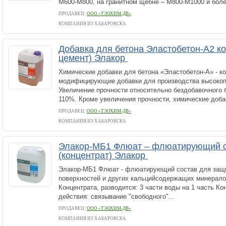
М600-М800, на гранитном щебне – М800-М1000 и боле
ПРОДАВЕЦ:
ООО «ТЭОХИМ-ДВ»
КОМПАНИЯ ИЗ ХАБАРОВСКА
Добавка для бетона Эластобетон-А2 ко
цемент) Элакор
Химические добавки для бетона «Эластобетон-А» - к
модифицирующие добавки для производства высокоп
Увеличение прочности относительно бездобавочного б
110%. Кроме увеличения прочности, химические добав
ПРОДАВЕЦ:
ООО «ТЭОХИМ-ДВ»
КОМПАНИЯ ИЗ ХАБАРОВСКА
Элакор-МБ1 Флюат – флюатирующий с
(концентрат) Элакор
Элакор-МБ1 Флюат - флюатирующий состав для защ
поверхностей и других кальцийсодержащих минерало
Концентрата, разводится: 3 части воды на 1 часть Ко
действия: связывание "свободного"...
ПРОДАВЕЦ:
ООО «ТЭОХИМ-ДВ»
КОМПАНИЯ ИЗ ХАБАРОВСКА