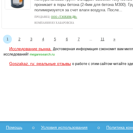
проникает в поры бетона (2-4мм для бетона М300). Гр
полимеризуется за счет влаги воздуха. После...
ПРОДАВЕЦ:
ООО «ТЭОХИМ-ДВ»
КОМПАНИЯ ИЗ ХАБАРОВСКА
1
2
3
4
5
6
7
...
11
»
Исследование рынка.
Достоверная информация сэкономит вам милл
исследований!
megaresearch.ru
Goszakaz. ru: реальные отзывы
о работе с этим сайтом читайте зде
Помощь
Условия использования
Политика ко