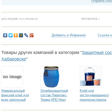
Отправить сооб
ДАТА ПОДАЧИ: 23.11.2018 (06:32)
ПРОСМОТРОВ: 1
Добавить в Избранное
Ссылка н
Товары других компаний в категории "
Защитные сост
Хабаровске
"
Универсальный
Огнебиозащитный
Клей для
финский клей для
состав Пирилакс-
экструдированного
всех напольный
Терма НПО Норт
пенополистирола
покрыйтий Kesto