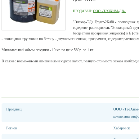
ПРОДАВЕЦ:
ООО «ТЭОХИМ-ДВ»
"Элакор-ЭД» Грунт-2К/60 - эпоксидная г
содержит растворитель."Эпоксидный гру
бесцветная прозрачная жидкость) и Б (от
- эпоксидная грунтовка по бетону - двухкомпонентная, прозрачная, содержит растворит
Минимальный объем покупки - 10 кг. по цене 560р. за 1 кг
В связи с возможными изменениями курсов валют, полную стоимость заказа необходим
Продавец
ООО «ТэоХим
контактная инф
Регион
Хабаровск