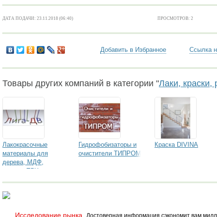
ДАТА ПОДАЧИ: 23.11.2018 (06:40)
ПРОСМОТРОВ: 2
Добавить в Избранное
Ссылка н
Товары других компаний в категории "
Лаки, краски,
Лакокрасочные
Гидрофобизаторы и
Краска DIVINA
материалы для
очистители ТИПРОМ
дерева, МДФ,
стекла, ПВХ и т.д.
Renner (Италия
Любые ЛКМ
Исследование рынка.
Достоверная информация сэкономит вам милл