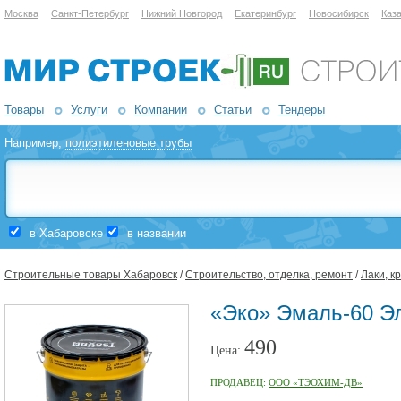
Москва
Санкт-Петербург
Нижний Новгород
Екатеринбург
Новосибирск
Каз
Товары
Услуги
Компании
Статьи
Тендеры
Например,
полиэтиленовые трубы
в Хабаровске
в названии
Строительные товары Хабаровск
/
Строительство, отделка, ремонт
/
Лаки, к
«Эко» Эмаль-60 Эл
490
Цена:
ПРОДАВЕЦ:
ООО «ТЭОХИМ-ДВ»