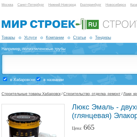
Москва
Санкт-Петербург
Нижний Новгород
Екатеринбург
Новосибирск
Каз
Товары
Услуги
Компании
Статьи
Тендеры
Например,
полиэтиленовые трубы
в Хабаровске
в названии
Строительные товары Хабаровск
/
Строительство, отделка, ремонт
/
Лаки, к
Люкс Эмаль - двух
(глянцевая) Элако
665
Цена: