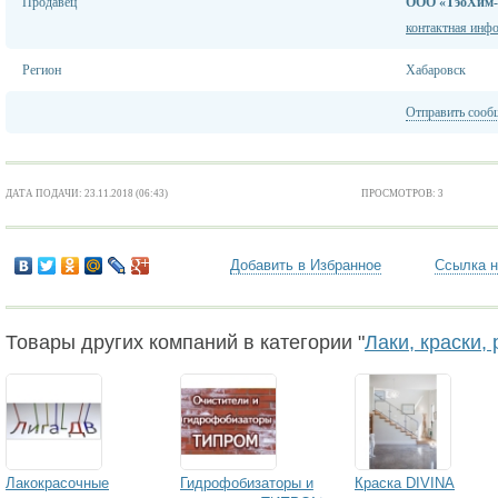
Продавец
ООО «ТэоХим
контактная инф
Регион
Хабаровск
Отправить сооб
ДАТА ПОДАЧИ: 23.11.2018 (06:43)
ПРОСМОТРОВ: 3
Добавить в Избранное
Ссылка н
Товары других компаний в категории "
Лаки, краски,
Лакокрасочные
Гидрофобизаторы и
Краска DIVINA