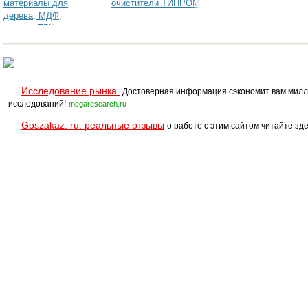
материалы для
очистители ТИПРОМ
дерева, МДФ,
стекла, ПВХ и т.д.
Renner (Италия
Любые ЛКМ
Исследование рынка.
Достоверная информация сэкономит вам милл
исследований!
megaresearch.ru
Goszakaz. ru: реальные отзывы
о работе с этим сайтом читайте зде