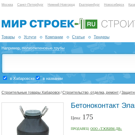
Москва
Санкт-Петербург
Нижний Новгород
Екатеринбург
Новосибирск
Каз
Товары
Услуги
Компании
Статьи
Тендеры
Например,
полиэтиленовые трубы
в Хабаровске
в названии
Строительные товары Хабаровск
/
Строительство, отделка, ремонт
/
Защитны
Бетоноконтакт Эла
175
Цена:
ПРОДАВЕЦ:
ООО «ТЭОХИМ-ДВ»