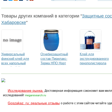
Товары других компаний в категории "
Защитные сост
Хабаровске
"
Универсальный
Огнебиозащитный
Клей для
финский клей для
состав Пирилакс-
экструдированного
всех напольный
Терма НПО Норт
пенополистирола
покрыйтий Kesto
Исследование рынка.
Достоверная информация сэкономит вам милл
исследований!
megaresearch.ru
Goszakaz. ru: реальные отзывы
о работе с этим сайтом читайте зде