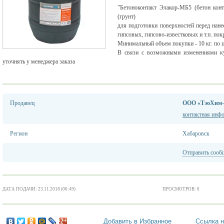
"Бетоноконтакт Элакор-МБ5 (бетон кон
(грунт)
для подготовки поверхностей перед нане
гипсовых, гипсово-известковых и т.п. пок
Минимальный объем покупки - 10 кг. по це
В связи с возможными изменениями ку
уточнять у менеджера заказа
Продавец
ООО «ТэоХим
контактная инф
Регион
Хабаровск
Отправить сооб
ДАТА ПОДАЧИ: 23.11.2018 (06:49)
ПРОСМОТРОВ: 0
Добавить в Избранное
Ссылка н