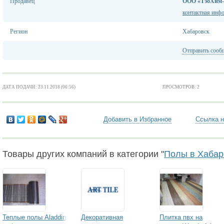
Продавец
ООО «ТэоХим
контактная инф
Регион
Хабаровск
Отправить сооб
ДАТА ПОДАЧИ: 23.11.2018 (06:56)
ПРОСМОТРОВ: 2
Добавить в Избранное
Ссылка н
Товары других компаний в категории "
Полы в Хабар
Теплые полы Aladdin
Декоративная
Плитка пвх на