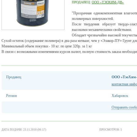
ПРОДАВЕЦ:
ООО «ТЭОХИМ-ДВ»
"Прозрачная однокомпонентная влагоот
полимерных поверхностей.
После твердения образует твердо-эла
высокими механическими свойствами.
Обладает чрезвычайно высокой текучест
Сухой остаток (содержание полимера) в два раза меньше, чем у «Элакор-ПУ» Грунт для
Минимальный объем покупки - 10 кг. по цене 320р. за 1 кг
В связи с возможными изменениями курсов валют, полную стоимость заказа необходим
Продавец
ООО «ТэоХим
контактная инф
Регион
Хабаровск
Отправить сооб
ДАТА ПОДАЧИ: 23.11.2018 (06:57)
ПРОСМОТРОВ: 5