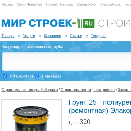
Москва
Санкт-Петербург
Нижний Новгород
Екатеринбург
Новосибирск
Каз
Товары
Услуги
Компании
Статьи
Тендеры
Например,
полиэтиленовые трубы
в Хабаровске
в названии
Строительные товары Хабаровск
/
Строительство, отделка, ремонт
/
Защитны
Грунт-25 - полиуре
(ремонтная) Элако
320
Цена: