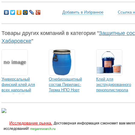
Добавить в Избранное
Ссылка н
Товары других компаний в категории "
Защитные сост
Хабаровске
"
Универсальный
Огнебиозащитный
Клей для
финский клей для
состав Пирилакс-
экструдированного
всех напольный
Терма НПО Норт
пенополистирола
покрыйтий Kesto
Исследование рынка.
Достоверная информация сэкономит вам милл
исследований!
megaresearch.ru