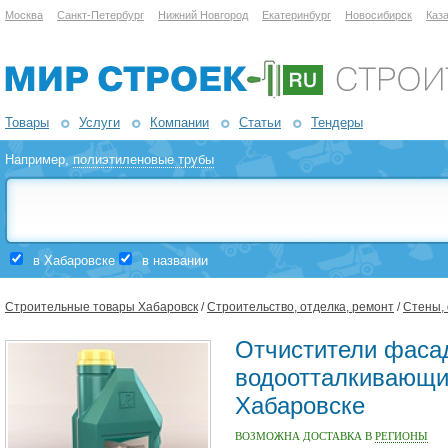
Москва
Санкт-Петербург
Нижний Новгород
Екатеринбург
Новосибирск
Каз
Товары
Услуги
Компании
Статьи
Тендеры
Например,
полиэтиленовые трубы
в Хабаровске
в названии
Строительные товары Хабаровск
/
Строительство, отделка, ремонт
/
Стены,
Отчистители фаса
водоотталкивающи
Хабаровске
ВОЗМОЖНА ДОСТАВКА В
РЕГИОНЫ