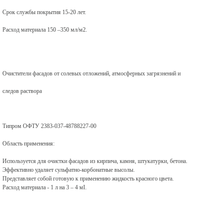
Срок службы покрытия 15-20 лет.
Расход материала 150 –350 мл/м2.
Очистители фасадов от солевых отложений, атмосферных загрязнений и
следов раствора
Типром ОФТУ 2383-037-48788227-00
Область применения:
Используется для очистки фасадов из кирпича, камня, штукатурки, бетона.
Эффективно удаляет сульфатно-корбонатные высолы.
Представляет собой готовую к применению жидкость красного цвета.
Расход материала - 1 л на 3 – 4 мІ.