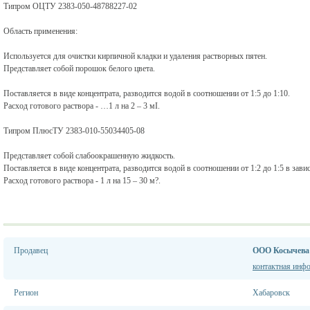
Типром ОЦТУ 2383-050-48788227-02
Область применения:
Используется для очистки кирпичной кладки и удаления растворных пятен.
Представляет собой порошок белого цвета.
Поставляется в виде концентрата, разводится водой в соотношении от 1:5 до 1:10.
Расход готового раствора - …1 л на 2 – 3 мІ.
Типром ПлюсТУ 2383-010-55034405-08
Представляет собой слабоокрашенную жидкость.
Поставляется в виде концентрата, разводится водой в соотношении от 1:2 до 1:5 в зави
Расход готового раствора - 1 л на 15 – 30 м?.
Продавец
ООО Косычева
контактная инф
Регион
Хабаровск