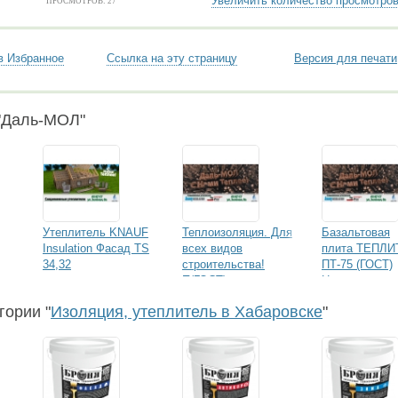
Увеличить количество просмотро
ПРОСМОТРОВ: 27
в Избранное
Ссылка на эту страницу
Версия для печати
"Даль-МОЛ"
Утеплитель KNAUF
Теплоизоляция. Для
Базальтовая
Insulation Фасад TS
всех видов
плита ТЕПЛИ
34,32
строительства!
ПТ-75 (ГОСТ)
П(ГОСТ)
Назарово
гории "
Изоляция, утеплитель в Хабаровске
"