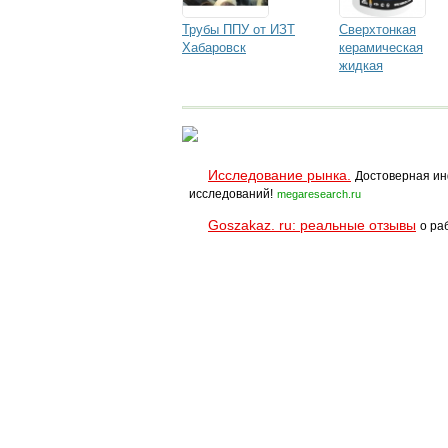
Трубы ППУ от ИЗТ
Сверхтонкая
Хабаровск
керамическая
жидкая
теплоизоляция
БРОНЯ Классик
Исследование рынка.
Достоверная ин
исследований!
megaresearch.ru
Goszakaz. ru: реальные отзывы
о ра
Помощь
Условия использования