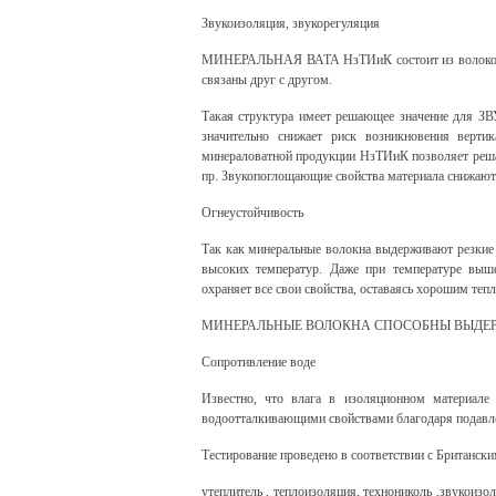
Звукоизоляция, звукорегуляция
МИНЕРАЛЬНАЯ ВАТА НзТИиК состоит из волокон ра
связаны друг с другом.
Такая структура имеет решающее значение для
значительно снижает риск возникновения верт
минераловатной продукции НзТИиК позволяет реша
пр. Звукопоглощающие свойства материала снижают
Огнеустойчивость
Так как минеральные волокна выдерживают резкие
высоких температур. Даже при температуре выше
охраняет все свои свойства, оставаясь хорошим теп
МИНЕРАЛЬНЫЕ ВОЛОКНА СПОСОБНЫ ВЫДЕРЖИ
Сопротивление воде
Известно, что влага в изоляционном материа
водоотталкивающими свойствами благодаря подавл
Тестирование проведено в соответствии с Британск
утеплитель
,
теплоизоляция
,
технониколь
,
звукоизо