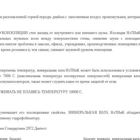
сплавленной горной породы диабаза с заполненным воздух промежутками, которы
 ЗВУКОИЗОЛЯЦИИ стен жилищ от внутреннего или внешнего шума. Изоляция НзТИи
икальных звуковых волн между поверхностями стены, снижение шума с помощь
ть многие проблемы в школах, офисах, учреждениях, производственных помещениях 
 время резонанса и, тем самым, снижают звуковой уровень помещения.
 перемены температур, минеральная вата НзТИиК может быть использована в условия
 7000 С (максимальная температура изолируемых поверхностей) минеральная ват
лозвукоизолятором, также может служить какое-то время защитой от огня.
ВАТЬ НЕ ПЛАВЯСЬ ТЕМПЕРАТУРУ 10000 С.
ле уменьшает его изоляционные свойства. МИНЕРАЛЬНАЯ ВАТА НзТИиК обладае
енному гидрофобизатору.
ими Стандартами 2972 Дантест
ляция
, базальт,
базалит
,
минвата
,
минеральная вата