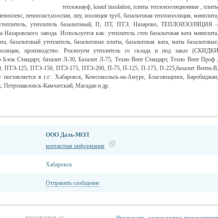
теплокнауф
,
knauf insulation
,
плиты теплоизоляционные
,
плит
пеноплекс
,
пенопласт
,
изоспан
,
ппу
,
изоляция труб
, базальтовая теплоизоляция, минплита
ый утеплитель, утеплитель базальтовый, П, ПТ, ПТЭ, Назарово, ТЕПЛОИЗОЛЯЦИЯ 
а Назаровского завода. Используется как: утеплитель стен базальтовая вата минплита
ата, базальтовый утеплитель, базальтовые плиты, базальтовая вата, маты базальтовые
изоляции, производство. Реализуем утеплитель со склада и под заказ (СКИДК
к Стандарт, базалит Л-30, Базалит Л-75, Техно Вент Стандарт, Техно Вент Проф 
, ПТЭ-125, ПТЭ-150, ПТЭ-175, ПТЭ-200, П-75, П-125, П-175, П-225,базалит Венти-В
 поставляется в г.г.: Хабаровск, Комсомольск-на-Амуре, Благовещенск, Биробиджан
, Петропавловск-Камчатский, Магадан и др.
ООО Даль-МОЛ
контактная информация
Хабаровск
Отправить сообщение