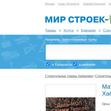
Москва
Санкт-Петербург
Нижний Новгород
Е
Товары
Услуги
Компании
Стат
Например,
полиэтиленовые трубы
в Хабаровске
в названии
Строительные товары Хабаровск
/
Строительс
Ма
Ха
Цена