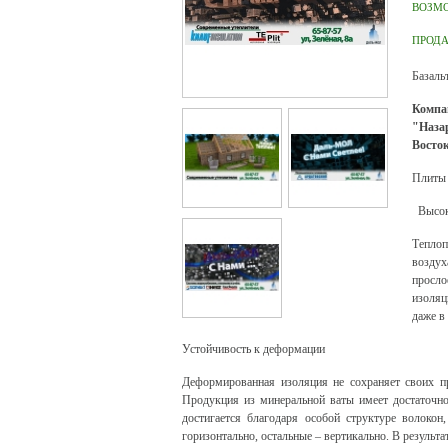
ВОЗМ
ПРОД
Базаль
Комп
"Наза
Восток
Плиты
Высоки
Теплоп
воздух
просло
изоляц
даже в
Устойчивость к деформации
Деформированная изоляция не сохраняет своих п
Продукция из минеральной ваты имеет достаточно
достигается благодаря особой структуре волоко
горизонтально, остальные – вертикально. В результа