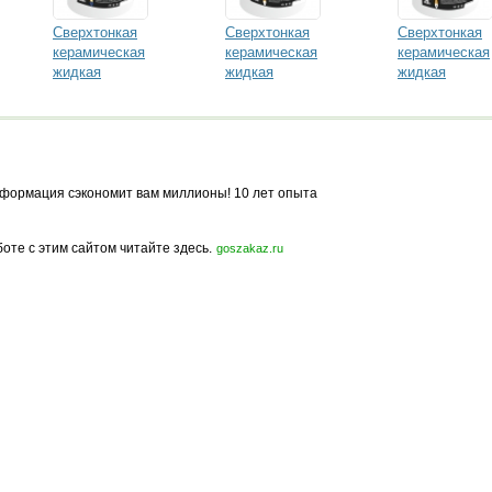
Сверхтонкая
Сверхтонкая
Сверхтонкая
керамическая
керамическая
керамическая
жидкая
жидкая
жидкая
теплоизоляция
теплоизоляция
теплоизоляци
БРОНЯ Фасад
БРОНЯ Антикор
БРОНЯ Зима
формация сэкономит вам миллионы! 10 лет опыта
боте с этим сайтом читайте здесь.
goszakaz.ru
Политика конфиденциальности
Карта сайта