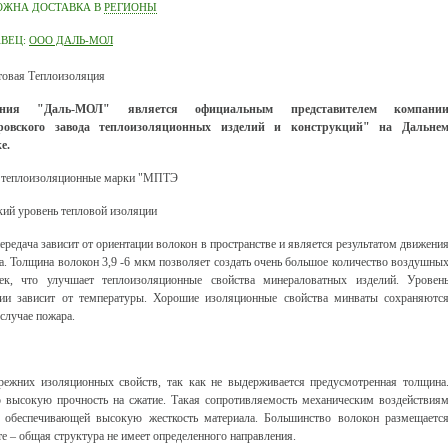
ОЖНА ДОСТАВКА В
РЕГИОНЫ
АВЕЦ:
ООО ДАЛЬ-МОЛ
товая Теплоизоляция
ания "Даль-МОЛ" является официальным представителем компани
ровского завода теплоизоляционных изделий и конструкций" на Дальне
е.
 теплоизоляционные марки "МПТЭ
й уровень тепловой изоляции
ередача зависит от ориентации волокон в пространстве и является результатом движени
а. Толщина волокон 3,9 -6 мкм позволяет создать очень большое количество воздушны
ек, что улучшает теплоизоляционные свойства минераловатных изделий. Уровен
ии зависит от температуры. Хорошие изоляционные свойства минваты сохраняютс
 случае пожара.
режних изоляционных свойств, так как не выдерживается предусмотренная толщина
 высокую прочность на сжатие. Такая сопротивляемость механическим воздействия
н, обеспечивающей высокую жесткость материала. Большинство волокон размещаетс
те – общая структура не имеет определенного направления.