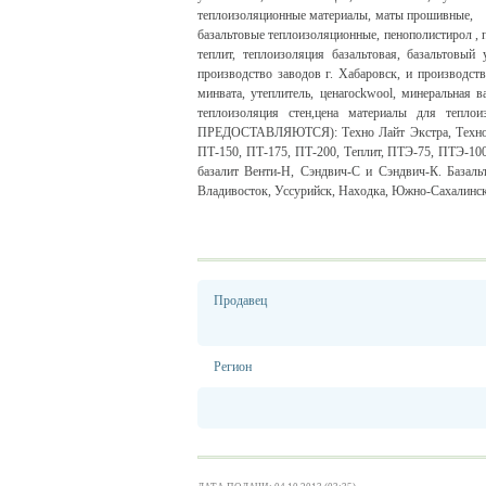
теплоизоляционные материалы
,
маты прошивные
,
базальтовые теплоизоляционные
,
пенополистирол
,
теплит, теплоизоляция базальтовая, базальтов
производство заводов г. Хабаровск, и производств
минвата, утеплитель, ценаrockwool, минеральная в
теплоизоляция стен,цена материалы для тепло
ПРЕДОСТАВЛЯЮТСЯ): Техно Лайт Экстра, Техно Бло
ПТ-150, ПТ-175, ПТ-200, Теплит, ПТЭ-75, ПТЭ-100
базалит Венти-Н, Сэндвич-С и Сэндвич-К. Базальт
Владивосток, Уссурийск, Находка, Южно-Сахалинск
Продавец
Регион