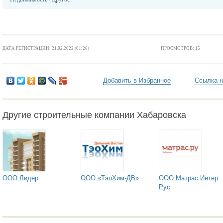
ДАТА РЕГИСТРАЦИИ: 21.02.2022 (01:26)
ПРОСМОТРОВ: 15
Добавить в Избранное
Ссылка н
Другие строительные компании Хабаровска
ООО Лидер
ООО «ТэоХим-ДВ»
ООО Матрас Интер
Рус