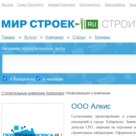
Москва
Санкт-Петербург
Нижний Новгород
Екатеринбург
Новосибирск
Каз
Товары
Услуги
Компании
Статьи
Тендеры
Например,
полиэтиленовые трубы
в Хабаровске
в названии
Строительные компании Хабаровск
/ Информация о компании
ООО Алкис
Согласование, проектирование и узак
помещений в городе Хабаровске. Заним
допуски СРО, лицензии на отдельные в
строительную лабораторию. Оформили или