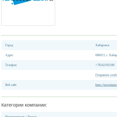
Город
Хабаровск
Адрес
680013, г. Хабар
Телефон
+79242195100
Отправить сооб
Веб сайт
https://pereplanir
Категории компании:
Недвижимость
/
Другое