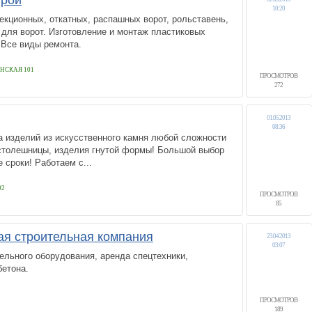
рой
10:20
екционных, откатных, распашных ворот, рольставень,
для ворот. Изготовление и монтаж пластиковых
. Все виды ремонта.
НСКАЯ 101
ПРОСМОТРОВ
272
01.05.2013
08:36
а изделий из искусственного камня любой сложности
 столешницы, изделия гнутой формы! Большой выбор
 сроки! Работаем с...
02
ПРОСМОТРОВ
85
я строительная компания
23.04.2013
03:07
ельного оборудования, аренда спецтехники,
бетона.
ПРОСМОТРОВ
189