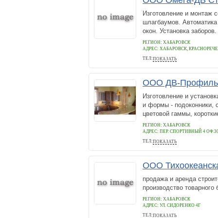
ООО Омега-ДВ Ст
Изготовление и монтаж с
шлагбаумов. Автоматика 
окон. Установка заборов
РЕГИОН: ХАБАРОВСК
АДРЕС:
ХАБАРОВСК, КРАСНОРЕЧЕ
ТЕЛ:
ПОКАЗАТЬ
692056
ООО ДВ-Профиль
Изготовление и установк
и формы - подоконники,
цветовой гаммы, короткие
РЕГИОН: ХАБАРОВСК
АДРЕС:
ПЕР. СПОРТИВНЫЙ 4 ОФ.3
ТЕЛ:
ПОКАЗАТЬ
89145455557
ООО Тихоокеанска
продажа и аренда строит
производство товарного 
РЕГИОН: ХАБАРОВСК
АДРЕС:
УЛ. СИДОРЕНКО 4Г
ТЕЛ:
ПОКАЗАТЬ
400044