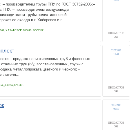
: – производителем трубы ППУ по ГОСТ 30732-2006;–
а ППУ; – производителем воздуховоды
роизводителем трубы полиэтиленовой
кат со склада в г. Хабаровск и г....
 301, ХАБАРОВСК, 680015, РОССИЯ
ПРОСМОТРОВ
360
плект
22.07.2013
10:40
ости: - продажа полиэтиленовых труб и фасонных
 стальных труб (б/у, восстановленных, трубы с
продажа металлопроката цветного и черного; -
еплителя...
, Д. 82/А, ОФ. 301
ПРОСМОТРОВ
245
ок
10.07.2013
06:51
ПРОСМОТРОВ
301