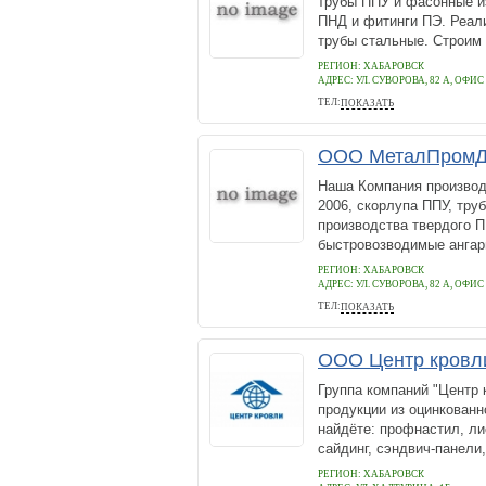
трубы ППУ и фасонные и
ПНД и фитинги ПЭ. Реал
трубы стальные. Строим
РЕГИОН: ХАБАРОВСК
АДРЕС:
УЛ. СУВОРОВА, 82 А, ОФИС
ТЕЛ:
ПОКАЗАТЬ
+7 (4212) 45-78-24
ООО МеталПром
Наша Компания производ
2006, скорлупа ППУ, тру
производства твердого П
быстровозводимые ангар
РЕГИОН: ХАБАРОВСК
АДРЕС:
УЛ. СУВОРОВА, 82 А, ОФИС
ТЕЛ:
ПОКАЗАТЬ
+7 (4212) 45-78-24
ООО Центр кровл
Группа компаний "Центр 
продукции из оцинкованн
найдёте: профнастил, ли
сайдинг, сэндвич-панели
РЕГИОН: ХАБАРОВСК