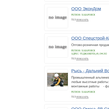
ООО ЭконДом
РЕГИОН: ХАБАРОВСК
ТЕЛ:
ПОКАЗАТЬ
772511, 89142088783
ООО Спецстрой-К
Оптово-розничная прода
РЕГИОН: ХАБАРОВСК
АДРЕС:
УЛ.ДЖАМБУЛА,49, ОФ.202
ТЕЛ:
ПОКАЗАТЬ
+7(4212)76-70-47
Рысь - Дальний В
Промышленный альпинизм
любые высотные работы:
монтажные работы - фа
РЕГИОН: ХАБАРОВСК
ТЕЛ:
ПОКАЗАТЬ
(4212) 94-48-18, 8-924-404-48-1