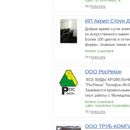
АДРЕС:
УЛ. ХАЛТУРИНА, 1Б
ТЕЛ:
ПОКАЗАТЬ
8(4212)544-566
ИП Акрил Стоун 
Доброе время суток комп
из искусственного камня
Более 100 цветов и отте
формы, плавные линии и.
РЕГИОН: ХАБАРОВСК
ТЕЛ:
ПОКАЗАТЬ
4212-777-970
ООО РосРекон
ВСЕ ВИДЫ КРОВЕЛЬНЫ
"РосРекон".Телефон.94-
Занимается кровельными
опыт работы с Муницыпа
РЕГИОН: ХАБАРОВСК
АДРЕС:
ХАБАРОВСК УЛ.ДЗЕРЖИНС
ТЕЛ:
ПОКАЗАТЬ
89145489827
ООО ТРУБ-КОМП