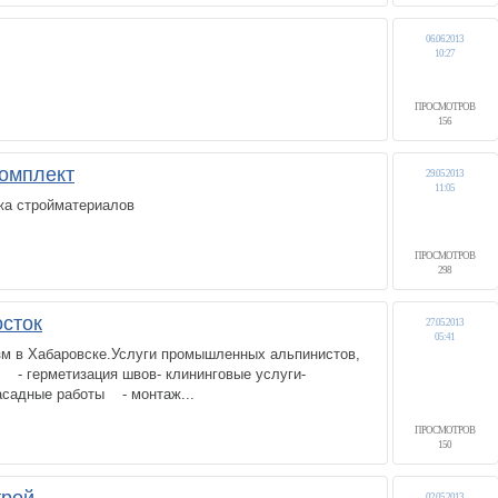
06.06.2013
10:27
ПРОСМОТРОВ
156
омплект
29.05.2013
11:05
жа стройматериалов
ПРОСМОТРОВ
298
осток
27.05.2013
05:41
 в Хабаровске.Услуги промышленных альпинистов,
 - герметизация швов- клининговые услуги-
садные работы - монтаж...
ПРОСМОТРОВ
8
150
02.05.2013