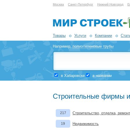
Москва
Санкт-Петербург
Нижний Новгород
Е
Товары
Услуги
Компании
Стат
Например,
полиэтиленовые трубы
в Хабаровске
в названии
Строительные фирмы и
217
Строительство, отделка, ремон
19
Недвижимость