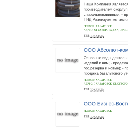
Наша Компания является
производителем скорлуп
спиральнонавивные; – п
ПНД;Реализуем металлопро
РЕГИОН: ХАБАРОВСК
АДРЕС:
УЛ. СУВОРОВА, 82 А, ОФИС
ТЕЛ:
ПОКАЗАТЬ
8(4212) 507755 8(4212) 238585
ООО Абсолют-ком
Основные виды деятельн
изделий к ним; - продажа
гос.резерва и новые); - 
продажа базальтового ут
РЕГИОН: ХАБАРОВСК
АДРЕС:
Г ХАБАРОВСК, УЛ. СУВОРОВА
ТЕЛ:
ПОКАЗАТЬ
507777, 238585
ООО Бизнес-Вост
РЕГИОН: ХАБАРОВСК
ТЕЛ:
ПОКАЗАТЬ
646546465134