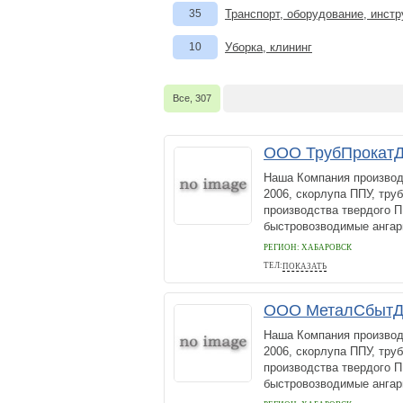
35
Транспорт, оборудование, инст
10
Уборка, клининг
Все, 307
ООО ТрубПрокат
Наша Компания производ
2006, скорлупа ППУ, тру
производства твердого П
быстровозводимые ангар
РЕГИОН: ХАБАРОВСК
ТЕЛ:
ПОКАЗАТЬ
+7 (4212) 45-78-24
ООО МеталСбыт
Наша Компания производ
2006, скорлупа ППУ, тру
производства твердого П
быстровозводимые ангар