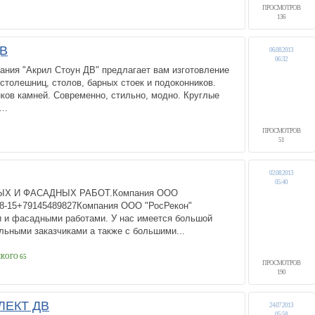
ПРОСМОТРОВ
136
ДВ
06.08.2013
06:32
ания "Акрил Стоун ДВ" предлагает вам изготовление
 столешниц, столов, барных стоек и подоконников.
нков камней. Современно, стильно, модно. Круглые
..
ПРОСМОТРОВ
51
02.08.2013
05:40
Х И ФАСАДНЫХ РАБОТ.Компания ООО
08-15+79145489827Компания ООО "РосРекон"
 и фасадными работами. У нас имеется большой
льными заказчиками а также с большими...
КОГО 65
ПРОСМОТРОВ
190
ЛЕКТ ДВ
24.07.2013
05:58