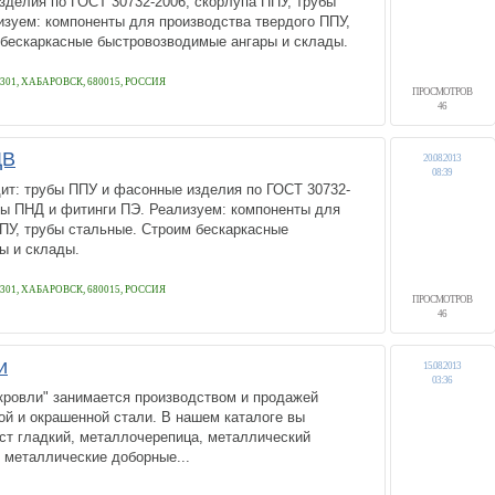
зделия по ГОСТ 30732-2006, скорлупа ППУ, трубы
изуем: компоненты для производства твердого ППУ,
 бескаркасные быстровозводимые ангары и склады.
 301, ХАБАРОВСК, 680015, РОССИЯ
ПРОСМОТРОВ
46
ДВ
20.08.2013
08:39
ит: трубы ППУ и фасонные изделия по ГОСТ 30732-
бы ПНД и фитинги ПЭ. Реализуем: компоненты для
ПУ, трубы стальные. Строим бескаркасные
ы и склады.
 301, ХАБАРОВСК, 680015, РОССИЯ
ПРОСМОТРОВ
46
и
15.08.2013
03:36
кровли" занимается производством и продажей
ой и окрашенной стали. В нашем каталоге вы
ст гладкий, металлочерепица, металлический
, металлические доборные...