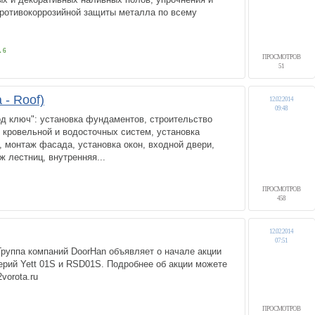
противокоррозийной защиты металла по всему
 6
ПРОСМОТРОВ
51
- Roof)
12.02.2014
09:48
д ключ": установка фундаментов, строительство
 кровельной и водосточных систем, установка
 монтаж фасада, установка окон, входной двери,
ж лестниц, внутренняя...
ПРОСМОТРОВ
458
12.02.2014
07:51
руппа компаний DoorHan объявляет о начале акции
ерий Yett 01S и RSD01S. Подробнее об акции можете
vorota.ru
ПРОСМОТРОВ