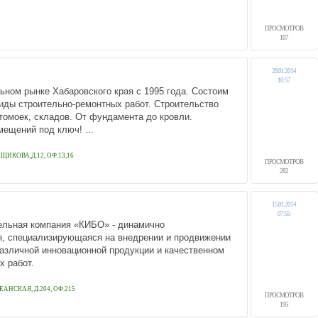
ПРОСМОТРОВ
107
28.01.2014
10:57
ном рынке Хабаровского края с 1995 года. Состоим
иды строительно-ремонтных работ. Строительство
втомоек, складов. От фундамента до кровли.
ещений под ключ! ...
ЩИКОВА,Д.12, ОФ.13,16
ПРОСМОТРОВ
282
15.01.2014
07:55
льная компания «КИБО» - динамично
, специализирующаяся на внедрении и продвижении
азличной инновационной продукции и качественном
х работ.
АНСКАЯ, Д.204, ОФ.215
ПРОСМОТРОВ
195