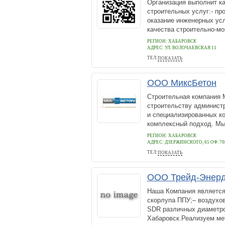
Организация выполнит к
строительных услуг:- про
оказание инженерных усл
качества строительно-мон
РЕГИОН: ХАБАРОВСК
АДРЕС:
УЛ. ВОЛОЧАЕВСКАЯ 11
ТЕЛ:
ПОКАЗАТЬ
+7 (4212) 94-40-86
ООО МиксБетон
Строительная компания 
строительству администр
и специализированных к
комплексный подход. Мы 
РЕГИОН: ХАБАРОВСК
АДРЕС:
ДЗЕРЖИНСКОГО, 65 ОФ. 70
ТЕЛ:
ПОКАЗАТЬ
(4212) 207-905
ООО Трейд-Энер
Наша Компания является
скорлупа ППУ;– воздухо
SDR различных диаметров
Хабаровск.Реализуем мета