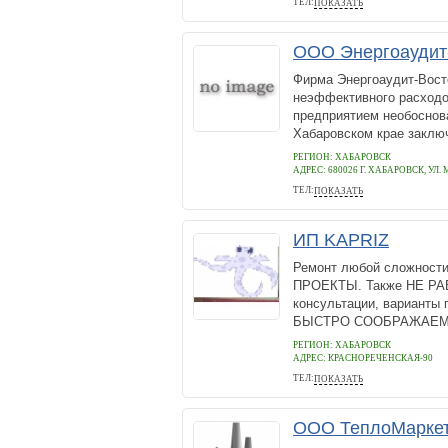
ТЕЛ:
ПОКАЗАТЬ
8(4212)789-705
ООО Энергоаудит
Фирма Энергоаудит-Вост
неэффективного расходо
предприятием необоснов
Хабаровском крае заключ
РЕГИОН: ХАБАРОВСК
АДРЕС:
680026 Г. ХАБАРОВСК, УЛ.
ТЕЛ:
ПОКАЗАТЬ
+7 (909) 429-02-68
ИП KAPRIZ
Ремонт любой сложност
ПРОЕКТЫ. Также НЕ РА
консультации, варианты
БЫСТРО СООБРАЖАЕМ – В
РЕГИОН: ХАБАРОВСК
АДРЕС:
КРАСНОРЕЧЕНСКАЯ-90
ТЕЛ:
ПОКАЗАТЬ
+79625017792
ООО ТеплоМарке