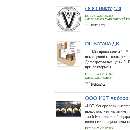
ООО Виктория
РЕГИОН: ХАБАРОВСК
АДРЕС:
680025, ХАБАРОВСКИЙ КРА
ТЕЛ:
ПОКАЗАТЬ
(4212) 942534
ИП Катана ДВ
Мы производим:1. Монт
помещений от косметиче
Демократичные цены.2. 
при повторном...
РЕГИОН: ХАБАРОВСК
АДРЕС:
ХАБАРОВСК
ТЕЛ:
ПОКАЗАТЬ
+7(4212) 94-30-18
ООО ИЗТ Хабаро
«ИЗТ Хабаровск» имеет 
представляет на рынке 
топ-5 Российской Федера
изоляции соединительных
РЕГИОН: ХАБАРОВСК