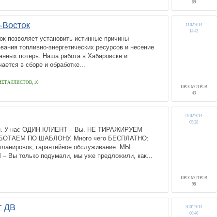
69
-Восток
11.02.2014
14:43
ок позволяет установить истинные причины
вания топливно-энергетических ресурсов и несение
анных потерь. Наша работа в Хабаровске и
ается в сборе и обработке...
 МЕТАЛЛИСТОВ, 10
ПРОСМОТРОВ
43
07.02.2014
05:28
и. У нас ОДИН КЛИЕНТ – Вы. НЕ ТИРАЖИРУЕМ
БОТАЕМ ПО ШАБЛОНУ. Много чего БЕСПЛАТНО:
 планировок, гарантийное обслуживание. МЫ
ы только подумали, мы уже предложили, как...
ПРОСМОТРОВ
98
т ДВ
30.01.2014
06:40