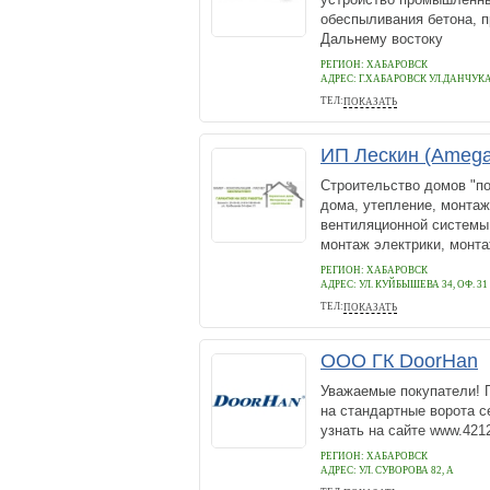
обеспыливания бетона, 
Дальнему востоку
РЕГИОН: ХАБАРОВСК
АДРЕС:
Г.ХАБАРОВСК УЛ.ДАНЧУКА
ТЕЛ:
ПОКАЗАТЬ
8800 100 84-80
ИП Лескин (Amega 
Строительство домов "по
дома, утепление, монтаж
вентиляционной системы,
монтаж электрики, монта
РЕГИОН: ХАБАРОВСК
АДРЕС:
УЛ. КУЙБЫШЕВА 34, ОФ. 31
ТЕЛ:
ПОКАЗАТЬ
+7(4212)253655
ООО ГК DoorHan
Уважаемые покупатели! Г
на стандартные ворота с
узнать на сайте www.4212
РЕГИОН: ХАБАРОВСК
АДРЕС:
УЛ. СУВОРОВА 82, А