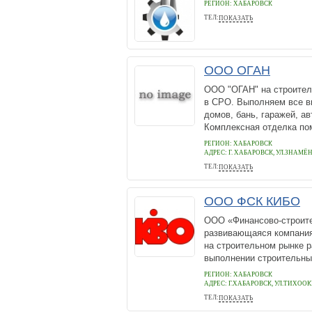
РЕГИОН: ХАБАРОВСК
ТЕЛ:
ПОКАЗАТЬ
8(4212)94-17-81
ООО ОГАН
ООО "ОГАН" на строитель
в СРО. Выполняем все в
домов, бань, гаражей, а
Комплексная отделка пом
РЕГИОН: ХАБАРОВСК
АДРЕС:
Г. ХАБАРОВСК, УЛ.ЗНАМЁН
ТЕЛ:
ПОКАЗАТЬ
(4212) 56-27-55
ООО ФСК КИБО
ООО «Финансово-строите
развивающаяся компания
на строительном рынке р
выполнении строительны
РЕГИОН: ХАБАРОВСК
АДРЕС:
Г.ХАБАРОВСК, УЛ.ТИХООКЕ
ТЕЛ:
ПОКАЗАТЬ
(4212) 734-735