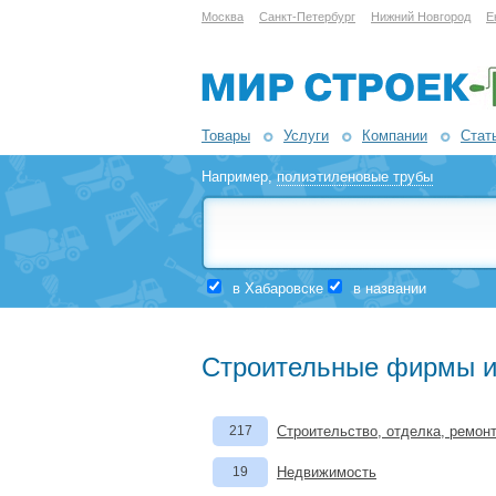
Москва
Санкт-Петербург
Нижний Новгород
Е
Товары
Услуги
Компании
Стат
Например,
полиэтиленовые трубы
в Хабаровске
в названии
Строительные фирмы и
217
Строительство, отделка, ремон
19
Недвижимость