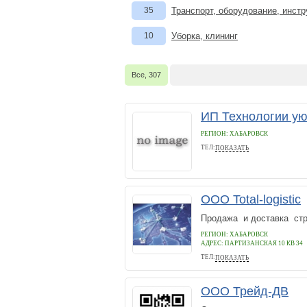
35
Транспорт, оборудование, инст
10
Уборка, клининг
Все, 307
ИП Технологии ую
РЕГИОН: ХАБАРОВСК
ТЕЛ:
ПОКАЗАТЬ
+7(4212)936027
ООО Total-logistic
Продажа и доставка стр
РЕГИОН: ХАБАРОВСК
АДРЕС:
ПАРТИЗАНСКАЯ 10 КВ 34
ТЕЛ:
ПОКАЗАТЬ
89145460702
ООО Трейд-ДВ