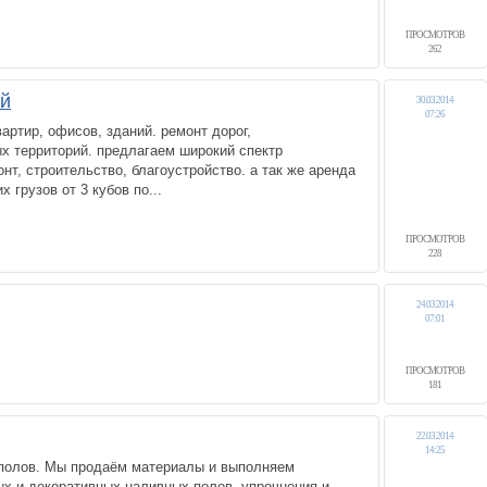
ПРОСМОТРОВ
262
й
30.03.2014
07:26
артир, офисов, зданий. ремонт дорог,
х территорий. предлагаем широкий спектр
нт, строительство, благоустройство. а так же аренда
х грузов от 3 кубов по...
ПРОСМОТРОВ
228
24.03.2014
07:01
ПРОСМОТРОВ
181
22.03.2014
14:25
полов. Мы продаём материалы и выполняем
х и декоративных наливных полов, упрочнения и