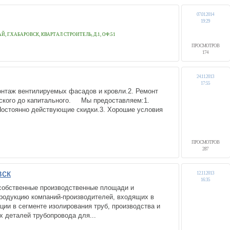
07.01.2014
19:29
Й, Г.ХАБАРОВСК, КВАРТАЛ СТРОИТЕЛЬ, Д.1, ОФ.51
ПРОСМОТРОВ
174
24.11.2013
17:55
аж вентилируемых фасадов и кровли.2. Ремонт
ского до капитального. Мы предоставляем:1.
Постоянно действующие скидки.3. Хорошие условия
ПРОСМОТРОВ
287
вск
12.11.2013
16:35
собственные производственные площади и
продукцию компаний-производителей, входящих в
ции в сегменте изолирования труб, производства и
 деталей трубопровода для...