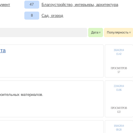
румент
47
Благоустройство, интерьеры, архитектура
8
Сад, огород
Дата
Популярность
та
26.04.2014
15:42
ПРОСМОТРОВ
57
22.04.2014
15:06
оительных материалов.
ПРОСМОТРОВ
122
19.04.2014
09:20