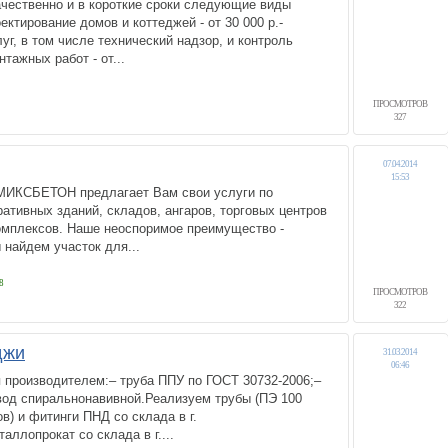
ачественно и в короткие сроки следующие виды
ектирование домов и коттеджей - от 30 000 р.-
уг, в том числе технический надзор, и контроль
тажных работ - от...
ПРОСМОТРОВ
327
07.04.2014
15:53
МИКСБЕТОН предлагает Вам свои услуги по
ативных зданий, складов, ангаров, торговых центров
омплексов. Наше неоспоримое преимущество -
найдем участок для...
8
ПРОСМОТРОВ
322
джи
31.03.2014
06:46
 производителем:– труба ППУ по ГОСТ 30732-2006;–
вод спиральнонавивной.Реализуем трубы (ПЭ 100
) и фитинги ПНД со склада в г.
ллопрокат со склада в г....