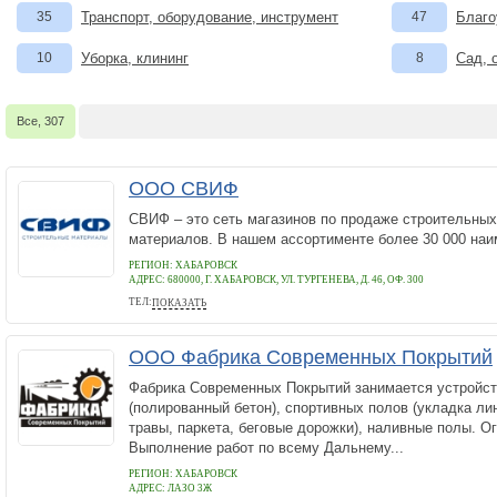
35
Транспорт, оборудование, инструмент
47
Благо
10
Уборка, клининг
8
Сад, 
Все, 307
ООО СВИФ
СВИФ – это сеть магазинов по продаже строительных
материалов. В нашем ассортименте более 30 000 н
РЕГИОН: ХАБАРОВСК
АДРЕС:
680000, Г. ХАБАРОВСК, УЛ. ТУРГЕНЕВА, Д. 46, ОФ. 300
ТЕЛ:
ПОКАЗАТЬ
8(421) 2470747
ООО Фабрика Современных Покрытий
Фабрика Современных Покрытий занимается устройст
(полированный бетон), спортивных полов (укладка ли
травы, паркета, беговые дорожки), наливные полы. О
Выполнение работ по всему Дальнему...
РЕГИОН: ХАБАРОВСК
АДРЕС:
ЛАЗО 3Ж