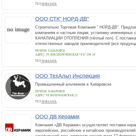
ТЕЛ:
ПОКАЗАТЬ
8(4212) 76-80-62
ООО СТК" НОРД-ДВ"
Строительно Торговая Компания " НОРД-ДВ". Предла
компаниям и частным лицам, установку инженерных 
КАНАЛИАЦИИ ОТОПЛЕНИЯ (тёплый пол). С поставка
отечественных заводов производителей (вся продукци
РЕГИОН: ХАБАРОВСК
АДРЕС:
УЛ. КРАСНОРЕЧЕНСКАЯ 74"Е" ОФ. 10
ТЕЛ:
ПОКАЗАТЬ
+7(914) 373-75-60
ООО ТехАльп Инспекция
Промышленный альпинизм в Хабаровске
РЕГИОН: ХАБАРОВСК
АДРЕС:
УЛ. ВОЛОЧАЕВСКАЯ, 21
ТЕЛ:
ПОКАЗАТЬ
+74212929607
ООО ДВ Керамик
Компания «ДВ Керамик» осуществляет поставки кера
европейских, российских и китайских производителей 
сегодняшний день компания насчитывает 12 фирменн