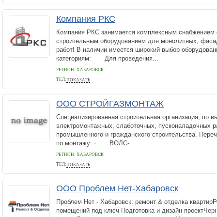
Компания РКС
Компания РКС занимается комплексным снабжением 
строительным оборудованием для монолитных, фаса
работ! В наличии имеется широкий выбор оборудова
категориям: Для проведения...
РЕГИОН: ХАБАРОВСК
ТЕЛ:
ПОКАЗАТЬ
+8 (951) 009-49-00
ООО СТРОЙГАЗМОНТАЖ
Специализированная строительная организация, по 
электромонтажных, слаботочных, пусконаладочных ра
промышленного и гражданского строительства. Пере
по монтажу: · ВОЛС-...
РЕГИОН: ХАБАРОВСК
ТЕЛ:
ПОКАЗАТЬ
+79141999812
ООО Проблем Нет-Хабаровск
Проблем Нет - Хабаровск: ремонт & отделка квартирР
помещений под ключ Подготовка и дизайн-проектЧер