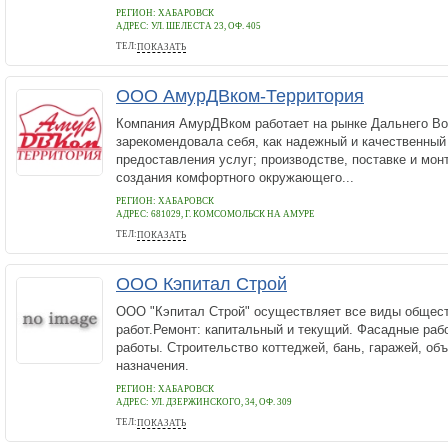
РЕГИОН: ХАБАРОВСК
АДРЕС:
УЛ. ШЕЛЕСТА 23, ОФ. 405
ТЕЛ:
ПОКАЗАТЬ
8-924-404-1664
ООО АмурДВком-Территория
Компания АмурДВком работает на рынке Дальнего Вос
зарекомендовала себя, как надежный и качественный
предоставления услуг; производстве, поставке и мо
создания комфортного окружающего...
РЕГИОН: ХАБАРОВСК
АДРЕС:
681029, Г. КОМСОМОЛЬСК НА АМУРЕ
ТЕЛ:
ПОКАЗАТЬ
+74217322222
ООО Кэпитал Строй
ООО "Кэпитал Строй" осуществляет все виды общес
работ.Ремонт: капитальный и текущий. Фасадные раб
работы. Строительство коттеджей, бань, гаражей, об
назначения.
РЕГИОН: ХАБАРОВСК
АДРЕС:
УЛ. ДЗЕРЖИНСКОГО, 34, ОФ. 309
ТЕЛ:
ПОКАЗАТЬ
680049