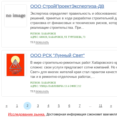
ООО СтройПроектЭкспертиза-ДВ
Экспертиза определяет правильность и обоснованнос
решений, принятых в ходе разработки строительной д
страховка от финансовых и технических рисков, кото
реализации строительства. При...
РЕГИОН: ХАБАРОВСК
АДРЕС:
680028, ХАБАРОВСК, УЛ. ТУРГЕНЕВА, 73
ТЕЛ:
ПОКАЗАТЬ
+7 (966) 206-10-11
ООО РСК "Лунный Свет"
В мире строительно-ремонтных работ Хабаровского к
сложно: свои услуги предлагают сотни компаний. Но
Свет» для многих жителей края стал гарантом качеств
так и в ремонтно-отделочных работах,...
РЕГИОН: ХАБАРОВСК
АДРЕС:
УЛИЦА ПАВЛОВИЧА 13 А ОФИС 212
ТЕЛ:
ПОКАЗАТЬ
8 914 777-79-11
«
1
2
3
4
5
6
7
...
11
»
Исследование рынка.
Достоверная информация сэкономит вам милл