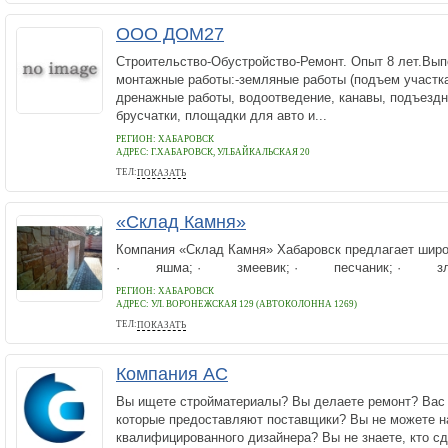
ООО ДОМ27
Строительство-Обустройство-Ремонт. Опыт 8 лет.Вып
монтажные работы:-земляные работы (подъем участка
дренажные работы, водоотведение, канавы, подъездн
брусчатки, площадки для авто и...
РЕГИОН: ХАБАРОВСК
АДРЕС:
Г.ХАБАРОВСК, УЛ.БАЙКАЛЬСКАЯ 20
ТЕЛ:
ПОКАЗАТЬ
89244031559
«Склад Камня»
Компания «Склад Камня» Хабаровск предлагает широ
· яшма; · змеевик; · песчаник; · злато
РЕГИОН: ХАБАРОВСК
АДРЕС:
УЛ. ВОРОНЕЖСКАЯ 129 (АВТОКОЛОННА 1269)
ТЕЛ:
ПОКАЗАТЬ
+7 914 189 57 24
Компания АС
Вы ищете стройматериалы? Вы делаете ремонт? Вас 
которые предоставляют поставщики? Вы не можете н
квалифицированного дизайнера? Вы не знаете, кто с