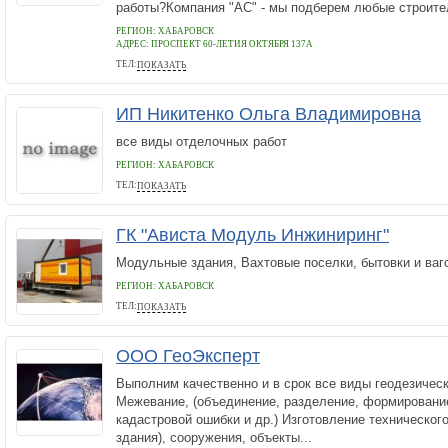
работы?Компания "АС" - мы подберем любые строител
РЕГИОН: ХАБАРОВСК
АДРЕС:
ПРОСПЕКТ 60-ЛЕТИЯ ОКТЯБРЯ 137А
ТЕЛ:
ПОКАЗАТЬ
+7(4212) 658865
ИП Никитенко Ольга Владимировна
все виды отделочных работ
РЕГИОН: ХАБАРОВСК
ТЕЛ:
ПОКАЗАТЬ
+79241171250
ГК "Ависта Модуль Инжиниринг"
Модульные здания, Вахтовые поселки, бытовки и в
РЕГИОН: ХАБАРОВСК
ТЕЛ:
ПОКАЗАТЬ
8(800)333-61-31
ООО ГеоЭксперт
Выполним качественно и в срок все виды геодезическ
Межевание, (объединение, разделение, формировани
кадастровой ошибки и др.) Изготовление технического
здания), сооружения, объекты...