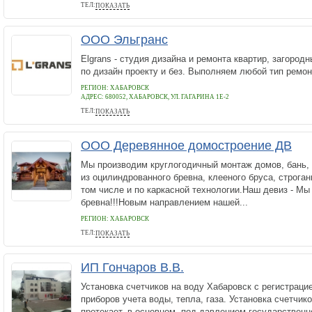
ТЕЛ:
ПОКАЗАТЬ
8 421 262-10-31
ООО Эльгранс
Elgrans - студия дизайна и ремонта квартир, загоро
по дизайн проекту и без. Выполняем любой тип ремон
РЕГИОН: ХАБАРОВСК
АДРЕС:
680052, ХАБАРОВСК, УЛ. ГАГАРИНА 1Е-2
ТЕЛ:
ПОКАЗАТЬ
84212932600
ООО Деревянное домостроение ДВ
Мы производим круглогодичный монтаж домов, бань, 
из оцилиндрованного бревна, клееного бруса, строган
том числе и по каркасной технологии.Наш девиз - Мы
бревна!!!Новым направлением нашей...
РЕГИОН: ХАБАРОВСК
ТЕЛ:
ПОКАЗАТЬ
+79098246733
ИП Гончаров В.В.
Установка счетчиков на воду Хабаровск с регистраци
приборов учета воды, тепла, газа. Установка счетчик
протекает, в основном, под давлением государствен