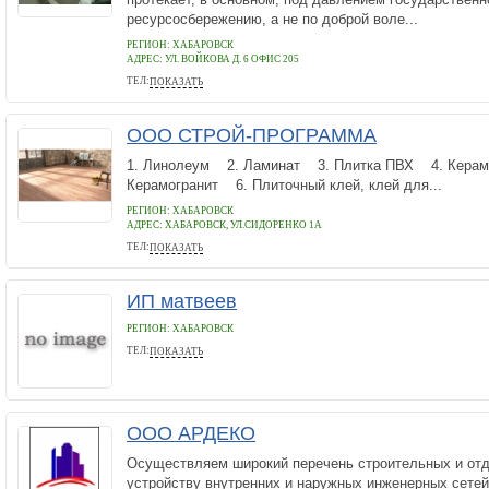
ресурсосбережению, а не по доброй воле...
РЕГИОН: ХАБАРОВСК
АДРЕС:
УЛ. ВОЙКОВА Д. 6 ОФИС 205
ТЕЛ:
ПОКАЗАТЬ
84212205509
ООО СТРОЙ-ПРОГРАММА
1. Линолеум 2. Ламинат 3. Плитка ПВХ 4. Керам
Керамогранит 6. Плиточный клей, клей для...
РЕГИОН: ХАБАРОВСК
АДРЕС:
ХАБАРОВСК, УЛ.СИДОРЕНКО 1А
ТЕЛ:
ПОКАЗАТЬ
8 (963) 562 - 33- 73
ИП матвеев
РЕГИОН: ХАБАРОВСК
ТЕЛ:
ПОКАЗАТЬ
89142081128
ООО АРДЕКО
Осуществляем широкий перечень строительных и отд
устройству внутренних и наружных инженерных сетей