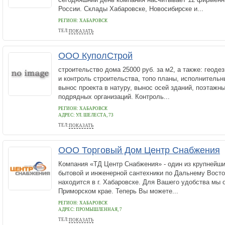
России. Склады Хабаровске, Новосибирске и...
РЕГИОН: ХАБАРОВСК
ТЕЛ:
ПОКАЗАТЬ
+79990856279
ООО КуполСтрой
строительство дома 25000 руб. за м2, а также: геод
и контроль строительства, топо планы, исполнительн
вынос проекта в натуру, вынос осей зданий, поэтажн
подрядных организаций. Контроль...
РЕГИОН: ХАБАРОВСК
АДРЕС:
УЛ. ШЕЛЕСТА, 73
ТЕЛ:
ПОКАЗАТЬ
8-914-189-28-88, 8-924-403-41-50
ООО Торговый Дом Центр Снабжения
Компания «ТД Центр Снабжения» - один из крупнейш
бытовой и инженерной сантехники по Дальнему Вост
находится в г. Хабаровске. Для Вашего удобства мы
Приморском крае. Теперь Вы можете...
РЕГИОН: ХАБАРОВСК
АДРЕС:
ПРОМЫШЛЕННАЯ, 7
ТЕЛ:
ПОКАЗАТЬ
8(4212)37-22-33