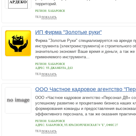
территорий.
РЕГИОН: ХАБАРОВСК
ТЕЛ:
ПОКАЗАТЬ
89625011614
ИП Фирма "Золотые руки"
Фирма "Золотые Руки" специализируется на аренде 
инструмента (электроинструмента) и строительного о
значительно экономит Ваше время и деньги, а так же
применяемого инструмента...
РЕГИОН: ХАБАРОВСК
АДРЕС:
УЛ. ДЖАМБУЛА, Д.63
ТЕЛ:
ПОКАЗАТЬ
+79145441718
ООО Частное кадровое агентство "Пер
ООО «Частное кадровое агентство «Персонал ДВ» со
успешному развитию и процветанию бизнеса наших кл
формирования команды и предоставления высококва
эффективного персонала, а так же оказания практичес
РЕГИОН: ХАБАРОВСК
АДРЕС:
ХАБАРОВСК, УЛ. КРАСНОРЕЧЕНСКАЯ 74 "Е", ОФИС 27
ТЕЛ:
ПОКАЗАТЬ
+7(909)822-00-10