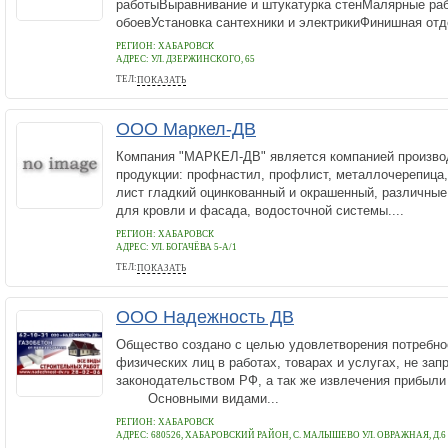
работыВыравнивание и штукатурка стенМалярные ра
обоевУстановка сантехники и электрикиФинишная отд
РЕГИОН: ХАБАРОВСК
АДРЕС:
УЛ. ДЗЕРЖИНСКОГО, 65
ТЕЛ:
ПОКАЗАТЬ
+7(4212)20-14-50
ООО Маркел-ДВ
Компания "МАРКЕЛ-ДВ" является компанией произв
продукции: профнастил, профлист, металлочерепица,
лист гладкий оцинкованный и окрашенный, различны
для кровли и фасада, водосточной системы....
РЕГИОН: ХАБАРОВСК
АДРЕС:
УЛ. БОГАЧЁВА 5-А/1
ТЕЛ:
ПОКАЗАТЬ
+74212933443
ООО Надежность ДВ
Общество создано с целью удовлетворения потребно
физических лиц в работах, товарах и услугах, не за
законодательством РФ, а так же извлечения прибыли 
Основными видами...
РЕГИОН: ХАБАРОВСК
АДРЕС:
680526, ХАБАРОВСКИЙ РАЙОН, С. МАЛЫШЕВО УЛ. ОВРАЖНАЯ, Д.6