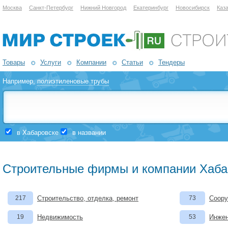
Москва
Санкт-Петербург
Нижний Новгород
Екатеринбург
Новосибирск
Каз
Товары
Услуги
Компании
Статьи
Тендеры
Например,
полиэтиленовые трубы
в Хабаровске
в названии
Строительные фирмы и компании Хаба
217
Строительство, отделка, ремонт
73
Соору
19
Недвижимость
53
Инжен